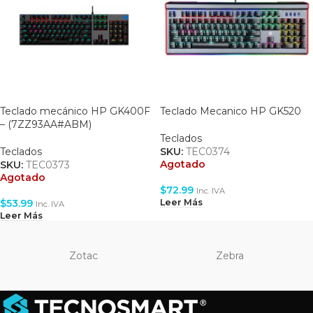
Teclado mecánico HP GK400F
Teclado Mecanico HP GK520
– (7ZZ93AA#ABM)
Teclados
Teclados
SKU:
TEC0374
Agotado
SKU:
TEC0373
Agotado
$
72.99
Inc. IVA
$
53.99
Leer Más
Inc. IVA
Leer Más
Zotac
Zebra