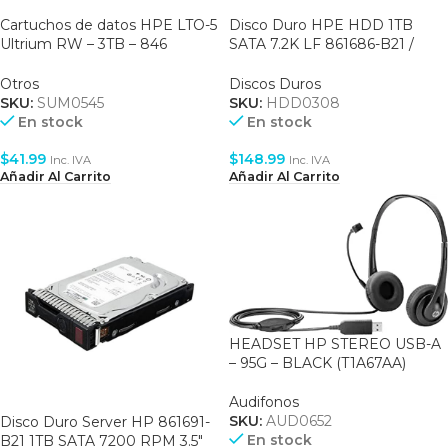
Cartuchos de datos HPE LTO-5
Disco Duro HPE HDD 1TB
Ultrium RW – 3TB – 846
SATA 7.2K LF 861686-B21 /
Metros – (C7975A)
861686B21
Otros
Discos Duros
SKU:
SUM0545
SKU:
HDD0308
En stock
En stock
$
41.99
$
148.99
Inc. IVA
Inc. IVA
Añadir Al Carrito
Añadir Al Carrito
HEADSET HP STEREO USB-A
– 95G – BLACK (T1A67AA)
Audifonos
SKU:
AUD0652
Disco Duro Server HP 861691-
En stock
B21 1TB SATA 7200 RPM 3.5″