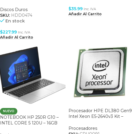
$
35.99
Inc. IVA
Discos Duros
Añadir Al Carrito
SKU:
HDD0474
En stock
$
227.99
Inc. IVA
Añadir Al Carrito
Procesador HPE DL380 Gen9
NUEVO
Intel Xeon E5-2640v3 Kit –
NOTEBOOK HP 250R G10 –
(719049-B)
INTEL CORE 5 120U – 16GB
Procesadores
RAM DDR5 – 15.6″ HD IPS –