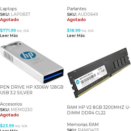
2.8GHZ – 16GB RAM – 512GB
BLACK
SSD – 15.6″FHD – S.O WIN11 –
Laptops
Parlantes
SILVER
SKU:
LAP0837
SKU:
AUD0649
Agotado
Agotado
$
771.99
$
18.99
Inc. IVA
Inc. IVA
Leer Más
Leer Más
PEN DRIVE HP X306W 128GB
USB 3.2 SILVER
Accesorios
RAM HP V2 8GB 3200MHZ U-
SKU:
MEM0230
DIMM DDR4 CL22
Agotado
(18X15AA#ABM)
Memorias RAM
$
23.99
Inc. IVA
SKU:
RAM0403
Leer Más