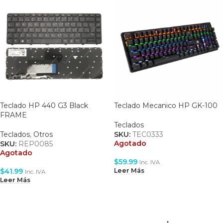
Teclado HP 440 G3 Black
Teclado Mecanico HP GK-100
FRAME
Teclados
Teclados
,
Otros
SKU:
TEC0333
Agotado
SKU:
REP0085
Agotado
$
59.99
Inc. IVA
$
41.99
Leer Más
Inc. IVA
Leer Más