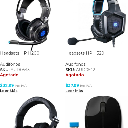
Headsets HP H200
Headsets HP H320
Audifonos
Audifonos
SKU:
AUD0543
SKU:
AUD0542
Agotado
Agotado
$
32.99
$
37.99
Inc. IVA
Inc. IVA
Leer Más
Leer Más