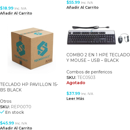
$
55.99
Inc. IVA
Añadir Al Carrito
$
18.99
Inc. IVA
Añadir Al Carrito
COMBO 2 EN 1 HPE TECLADO
Y MOUSE – USB – BLACK
(631341-B21)
Combos de perifericos
SKU:
TEC0503
Agotado
TECLADO HP PAVILLON 15-
BS BLACK
$
37.99
Inc. IVA
Leer Más
Otros
SKU:
REP0070
En stock
$
45.99
Inc. IVA
Añadir Al Carrito