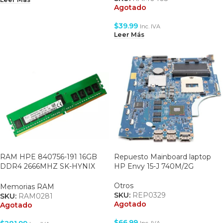
Agotado
$
39.99
Inc. IVA
Leer Más
RAM HPE 840756-191 16GB
Repuesto Mainboard laptop
DDR4 2666MHZ SK-HYNIX
HP Envy 15-J 740M/2G
HMA82G
Otros
Memorias RAM
SKU:
REP0329
SKU:
RAM0281
Agotado
Agotado
$
66.99