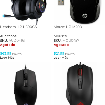
Headsets HP H500GS
Mouse HP M200
Audifonos
Mouses
SKU:
AUD0493
SKU:
MOU0457
Agotado
Agotado
$
63.99
$
21.99
Inc. IVA
Inc. IVA
Leer Más
Leer Más