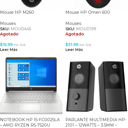
Mouse HP M260
Mouse HP Omen 600
Mouses
Mouses
SKU:
MOU0445
SKU:
MOU0199
Agotado
Agotado
$
15.99
$
31.99
Inc. IVA
Inc. IVA
Leer Más
Leer Más
NOTEBOOK HP 15-FC0025LA
PARLANTE MULTIMEDIA HP-
– AMD RYZEN R5-7520U
2101 – 12WATTS – 3.5MM –