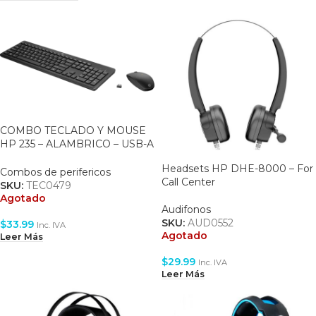
COMBO TECLADO Y MOUSE
HP 235 – ALAMBRICO – USB-A
– BLACK (1Y4D0AA#ABM)
Headsets HP DHE-8000 – For
Combos de perifericos
Call Center
SKU:
TEC0479
Agotado
Audifonos
SKU:
AUD0552
$
33.99
Inc. IVA
Agotado
Leer Más
$
29.99
Inc. IVA
Leer Más