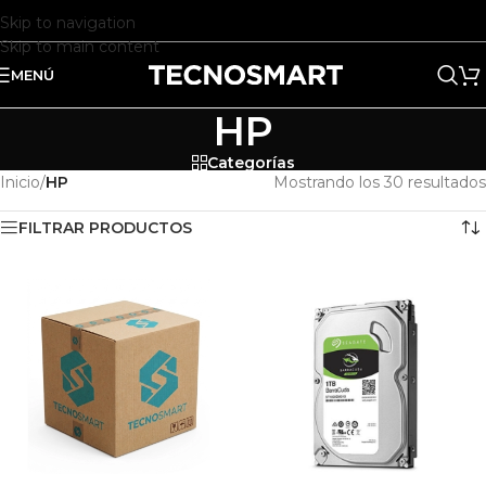
Skip to navigation
Skip to main content
MENÚ
HP
Categorías
Inicio
/
HP
Mostrando los 30 resultados
FILTRAR PRODUCTOS