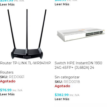
$
281.99
Inc. IVA
Inc. IVA
Leer Más
Leer Más
Router TP-LINK TL-WR941HP
Switch HPE InstantON 1930
24G 4SFP+ (JL682A) 24
puertos Gigabit y 4SFP+ –
Routers
Administrable en Web
SKU:
RED0661
Sin categorizar
Agotado
SKU:
RED0018
Agotado
$
76.99
Inc. IVA
Leer Más
$
382.99
Inc. IVA
Leer Más