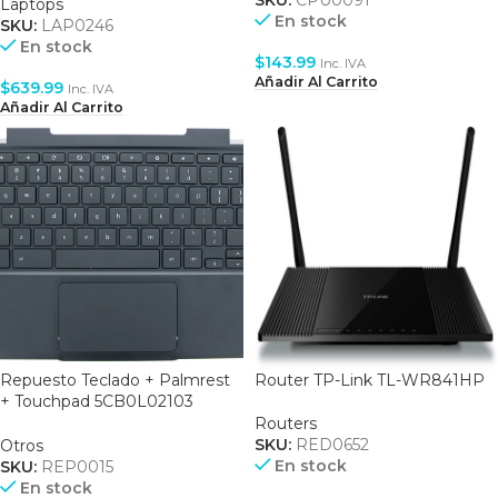
SKU:
CPU0091
S.O FREEDOS – SILVER
Laptops
En stock
(D66ZGAT#ABM)
SKU:
LAP0246
En stock
$
143.99
Inc. IVA
Añadir Al Carrito
$
639.99
Inc. IVA
Añadir Al Carrito
Repuesto Teclado + Palmrest
Router TP-Link TL-WR841HP
+ Touchpad 5CB0L02103
Compatible with Lenovo N22
Routers
Chromebook
SKU:
RED0652
Otros
En stock
SKU:
REP0015
En stock