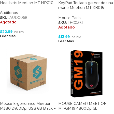
Headsets Meetion MT-HP010
KeyPad Teclado gamer de una
mano Meetion MT-KB015 –
USB – Retroiluminado arcoiris
Audifonos
SKU:
AUD0068
Mouse Pads
Agotado
SKU:
TEC0361
Agotado
$
20.99
Inc. IVA
Leer Más
$
13.99
Inc. IVA
Leer Más
Mouse Ergonomico Meetion
MOUSE GAMER MEETION
M380 2400Dpi USB 6B Black –
MT-GM19 4800Dpi 5b
Vertical