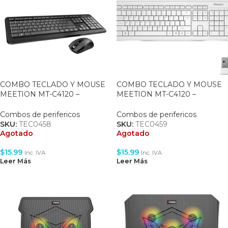
COMBO TECLADO Y MOUSE
COMBO TECLADO Y MOUSE
MEETION MT-C4120 –
MEETION MT-C4120 –
WIRELESS 2.4GHZ – KB US –
WIRELESS 2.4GHZ – KB US –
BLACK
WHITE
Combos de perifericos
Combos de perifericos
SKU:
TEC0458
SKU:
TEC0459
Agotado
Agotado
$
15.99
$
15.99
Inc. IVA
Inc. IVA
Leer Más
Leer Más