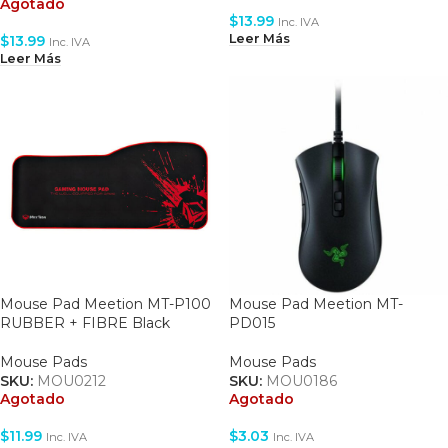
Agotado
$
13.99
Inc. IVA
Leer Más
$
13.99
Inc. IVA
Leer Más
Mouse Pad Meetion MT-P100
Mouse Pad Meetion MT-
RUBBER + FIBRE Black
PD015
Mouse Pads
Mouse Pads
SKU:
MOU0212
SKU:
MOU0186
Agotado
Agotado
$
11.99
$
3.03
Inc. IVA
Inc. IVA