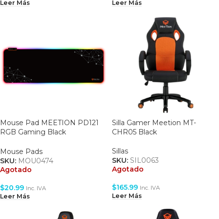
Leer Más
Leer Más
Mouse Pad MEETION PD121
Silla Gamer Meetion MT-
RGB Gaming Black
CHR05 Black
880X309.5MM
Sillas
Mouse Pads
SKU:
SIL0063
SKU:
MOU0474
Agotado
Agotado
$
165.99
$
20.99
Inc. IVA
Inc. IVA
Leer Más
Leer Más