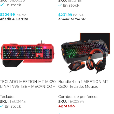
SKU:
SIL0038
SKU:
SIL0118
En stock
En stock
$
206.99
$
231.99
Inc. IVA
Inc. IVA
Añadir Al Carrito
Añadir Al Carrito
TECLADO MEETION MT-MK20
Bundle 4 en 1 MEETION MT-
LINA INVERSE – MECANICO –
C500: Teclado, Mouse,
SWITCH BLUE – ANTI-
Headset, Mouse Pad
GHOSTING – BLACK/RED
Teclados
Combos de perifericos
SKU:
TEC0443
SKU:
TEC0294
Agotado
En stock