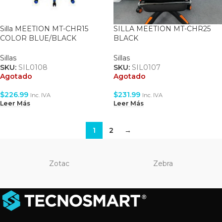
Silla MEETION MT-CHR15
SILLA MEETION MT-CHR25
COLOR BLUE/BLACK
BLACK
ERGONOMIC/ AJUSTABLE
ERGONOMIC/AJUSTABLE
Sillas
Sillas
SKU:
SIL0108
SKU:
SIL0107
Agotado
Agotado
$
226.99
$
231.99
Inc. IVA
Inc. IVA
Leer Más
Leer Más
1
2
→
Zotac
Zebra