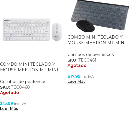
COMBO MINI TECLADO Y
MOUSE MEETION MT-MINI
4000 – WIRELESS 2.4GHZ –
KB US – BLACK
Combos de perifericos
SKU:
TEC0461
COMBO MINI TECLADO Y
Agotado
MOUSE MEETION MT-MINI
4000 – WIRELESS 2.4GHZ –
$
17.99
Inc. IVA
KB US – WHITE
Combos de perifericos
Leer Más
SKU:
TEC0460
Agotado
$
15.99
Inc. IVA
Leer Más