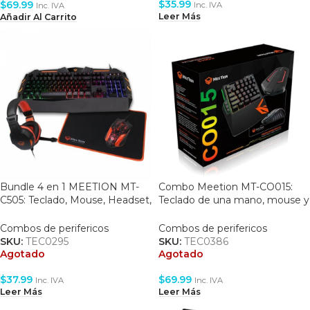
$
35.99
$
69.99
Inc. IVA
Inc. IVA
Leer Más
Añadir Al Carrito
Bundle 4 en 1 MEETION MT-
Combo Meetion MT-CO015:
C505: Teclado, Mouse, Headset,
Teclado de una mano, mouse y
Mouse Pad
pad
Combos de perifericos
Combos de perifericos
SKU:
TEC0295
SKU:
TEC0386
Agotado
Agotado
$
37.99
$
69.99
Inc. IVA
Inc. IVA
Leer Más
Leer Más