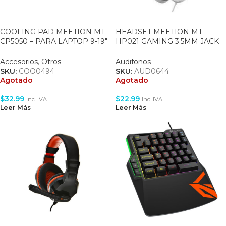
COOLING PAD MEETION MT-
HEADSET MEETION MT-
CP5050 – PARA LAPTOP 9-19″
HP021 GAMING 3.5MM JACK
– BLACK
PLUS USB + CONTRADOR DE
VOLUMEN –
Accesorios
,
Otros
Audifonos
BLANCO/NARANJA
SKU:
COO0494
SKU:
AUD0644
Agotado
Agotado
$
32.99
$
22.99
Inc. IVA
Inc. IVA
Leer Más
Leer Más