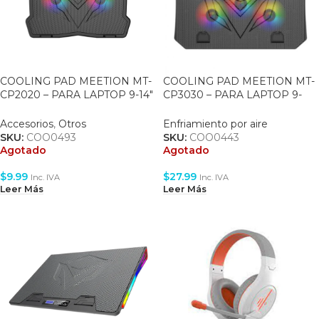
COOLING PAD MEETION MT-
COOLING PAD MEETION MT-
CP2020 – PARA LAPTOP 9-14″
CP3030 – PARA LAPTOP 9-
– BLACK
15.6″ – BLACK
Accesorios
,
Otros
Enfriamiento por aire
SKU:
COO0493
SKU:
COO0443
Agotado
Agotado
$
9.99
$
27.99
Inc. IVA
Inc. IVA
Leer Más
Leer Más