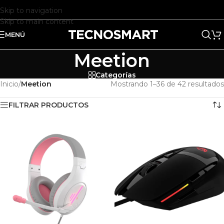
Skip to navigation
Skip to main content
MENÚ
Meetion
Categorías
Inicio
/
Meetion
Mostrando 1–36 de 42 resultados
FILTRAR PRODUCTOS