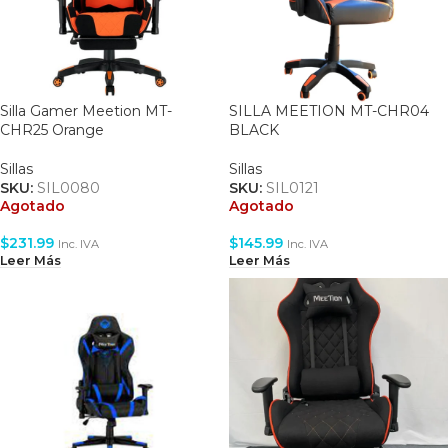
Silla Gamer Meetion MT-
SILLA MEETION MT-CHR04
CHR25 Orange
BLACK
Sillas
Sillas
SKU:
SIL0080
SKU:
SIL0121
Agotado
Agotado
$
231.99
$
145.99
Inc. IVA
Inc. IVA
Leer Más
Leer Más