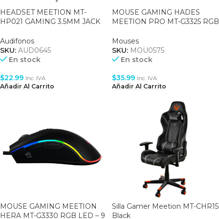
HEADSET MEETION MT-
MOUSE GAMING HADES
HP021 GAMING 3.5MM JACK
MEETION PRO MT-G3325 RGB
PLUS USB + CONTRADOR DE
COLORFUL – 8 BOTONES –
VOLUMEN –
5000DPI – BLACK
Audifonos
Mouses
BLANCO/ROSADO
SKU:
AUD0645
SKU:
MOU0575
En stock
En stock
$
22.99
$
35.99
Inc. IVA
Inc. IVA
Añadir Al Carrito
Añadir Al Carrito
MOUSE GAMING MEETION
Silla Gamer Meetion MT-CHR15
HERA MT-G3330 RGB LED – 9
Black