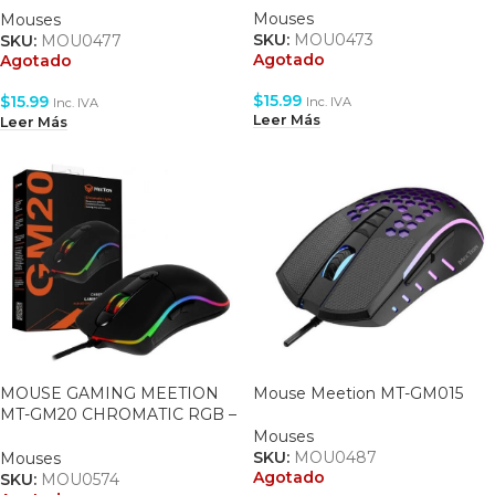
Mouses
Mouses
SKU:
MOU0473
SKU:
MOU0477
Agotado
Agotado
$
15.99
$
15.99
Inc. IVA
Inc. IVA
Leer Más
Leer Más
MOUSE GAMING MEETION
Mouse Meetion MT-GM015
MT-GM20 CHROMATIC RGB –
6 BOTONES – 4800DPI – USB
Mouses
– BLACK
SKU:
MOU0487
Mouses
Agotado
SKU:
MOU0574