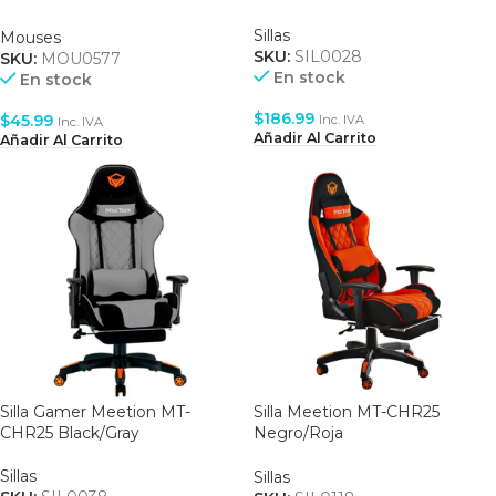
BOTONES – 8000DPI – USB –
BLACK
Sillas
Mouses
SKU:
SIL0028
SKU:
MOU0577
En stock
En stock
$
186.99
$
45.99
Inc. IVA
Inc. IVA
Añadir Al Carrito
Añadir Al Carrito
Silla Gamer Meetion MT-
Silla Meetion MT-CHR25
CHR25 Black/Gray
Negro/Roja
ERGONOMIC/AJUSTABLE
Sillas
Sillas