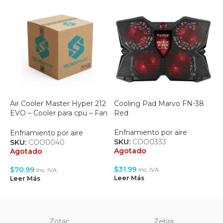
Air Cooler Master Hyper 212
Cooling Pad Marvo FN-38
P
EVO – Cooler para cpu – Fan
Red
C
120mm
B
Enfriamiento por aire
Enfriamiento por aire
E
SKU:
COO0333
SKU:
COO0040
S
Agotado
Agotado
A
$
31.99
$
70.99
$
Inc. IVA
Inc. IVA
Leer Más
Leer Más
L
Zotac
Zebra