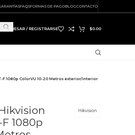
GARANTÍAS
FAQS
FORMAS DE PAGO
BLOG
CONTACTO
INGRESAR / REGISTRARSE
$
0.00
 1080p ColorVU 10-20 Metros exterior/interior
ikvision
Hikvision
F 1080p
Metros