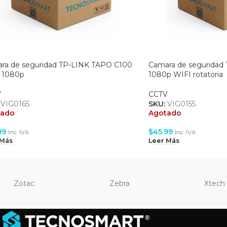
ra de seguridad TP-LINK TAPO C100
Camara de seguridad
 1080p
1080p WIFI rotatoria
V
CCTV
:
VIG0165
SKU:
VIG0155
tado
Agotado
99
$
45.99
Inc. IVA
Inc. IVA
 Más
Leer Más
Zotac
Zebra
Xtech