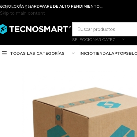
Skip to navigation
ECNOLOGÍA Y HARDWARE DE ALTO RENDIMIENTO...
Skip to main content
SELECCIONAR CATEGORÍA
TODAS LAS CATEGORÍAS
INICIO
TIENDA
LAPTOPS
BL