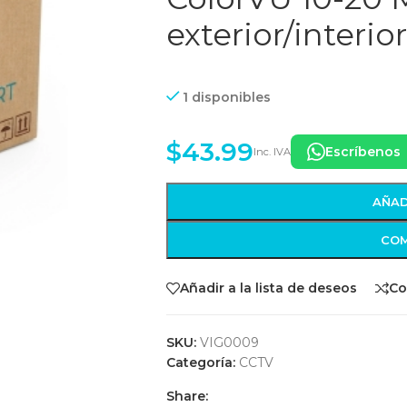
exterior/interio
1 disponibles
$
43.99
Escríbenos
Inc. IVA
AÑAD
COM
Añadir a la lista de deseos
Co
SKU:
VIG0009
Categoría:
CCTV
Share: