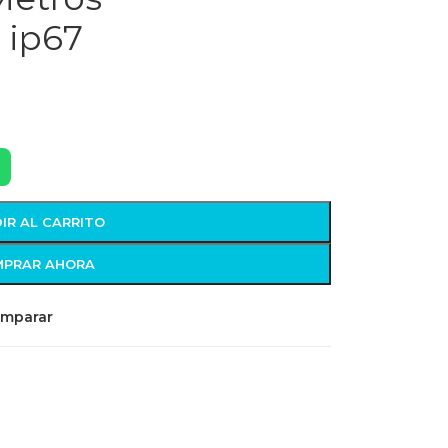
r ip67
IR AL CARRITO
PRAR AHORA
mparar