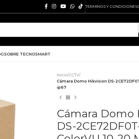
TERMINOS Y CONDICIONES
OG
SOBRE TECNOSMART
Inicio
/
CCTV
/
Cámara Domo Hikvision DS-2CE72DF0T-F
ip67
Cámara Domo H
DS-2CE72DF0T-
ColorVU 10-20 