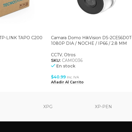
 TP-LINK TAPO C200
Camara Domo HikVision DS-2CE56D0T-
1080P DIA / NOCHE / IP66 / 2.8 MM
CCTV
,
Otros
SKU:
CAM0036
En stock
$
40.99
Inc. IVA
Añadir Al Carrito
XPG
XP-PEN