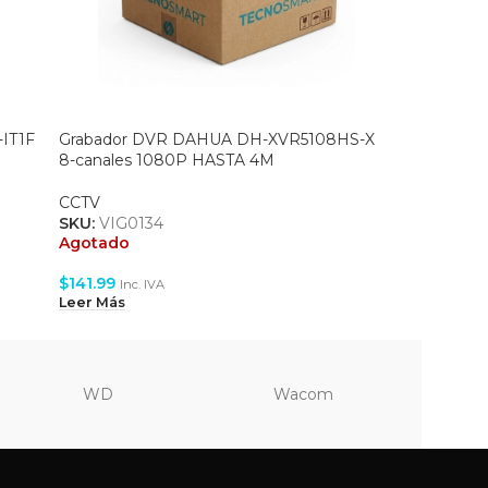
IT1F
Grabador DVR DAHUA DH-XVR5108HS-X
Pareja d
8-canales 1080P HASTA 4M
CCTV
CCTV
SKU:
VIG
Agotado
SKU:
VIG0134
Agotado
$
4.99
Inc.
$
141.99
Leer Más
Inc. IVA
Leer Más
WD
Wacom
Vi