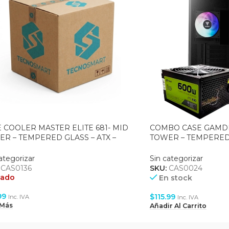
 COOLER MASTER ELITE 681- MID
COMBO CASE GAMDIA
R – TEMPERED GLASS – ATX –
TOWER – TEMPERED G
0MM ARGB – BLACK (E681-KHNN-
FAN 120MM ARGB – 
600W
ategorizar
Sin categorizar
:
CAS0136
SKU:
CAS0024
tado
En stock
99
$
115.99
Inc. IVA
Inc. IVA
 Más
Añadir Al Carrito