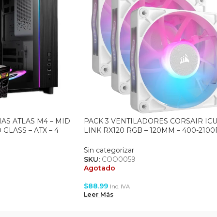
S ATLAS M4 – MID
PACK 3 VENTILADORES CORSAIR IC
LASS – ATX – 4
LINK RX120 RGB – 120MM – 400-210
BLACK + FUENTE
– PWM – WHITE (CO-9051022-WW)
Sin categorizar
SKU:
COO0059
Agotado
$
88.99
Inc. IVA
Leer Más