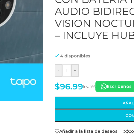
AUDIO BIDIRE
VISION NOCTUR
– INCLUYE HU
4 disponibles
-
+
$
96.99
Escríbenos
Inc. IVA
AÑAD
COM
Añadir a la lista de deseos
Co