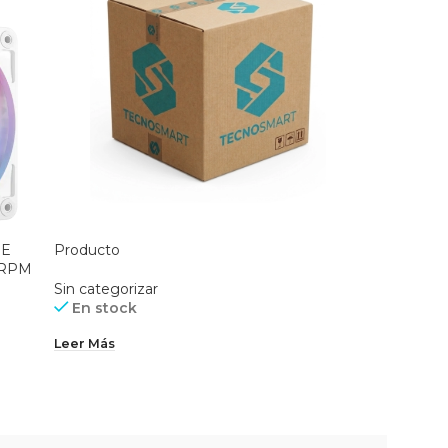
UE
Producto
Volante 
0RPM
WHELL 
Sin categorizar
En stock
Sin categ
SKU:
ACC
Leer Más
En st
$
203.99
Añadir Al 