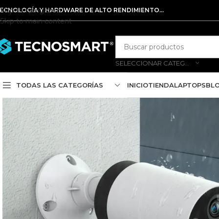
Skip to navigation
ECNOLOGÍA Y HARDWARE DE ALTO RENDIMIENTO...
Skip to main content
SELECCIONAR CATEGORÍA
TODAS LAS CATEGORÍAS
INICIO
TIENDA
LAPTOPS
BL