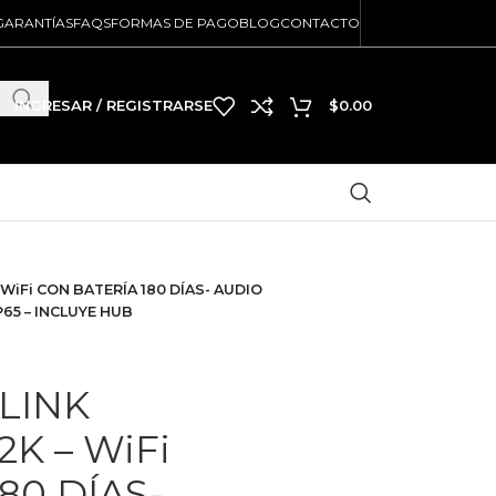
GARANTÍAS
FAQS
FORMAS DE PAGO
BLOG
CONTACTO
INGRESAR / REGISTRARSE
$
0.00
 WiFi CON BATERÍA 180 DÍAS- AUDIO
P65 – INCLUYE HUB
LINK
2K – WiFi
80 DÍAS-