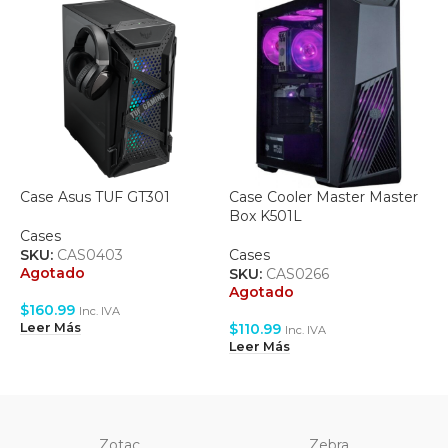
Case Asus TUF GT301
Case Cooler Master Master
C
Box K501L
A
Cases
SKU:
CAS0403
Cases
C
Agotado
SKU:
CAS0266
S
Agotado
A
$
160.99
Inc. IVA
$
110.99
$
Leer Más
Inc. IVA
Leer Más
L
Zotac
Zebra