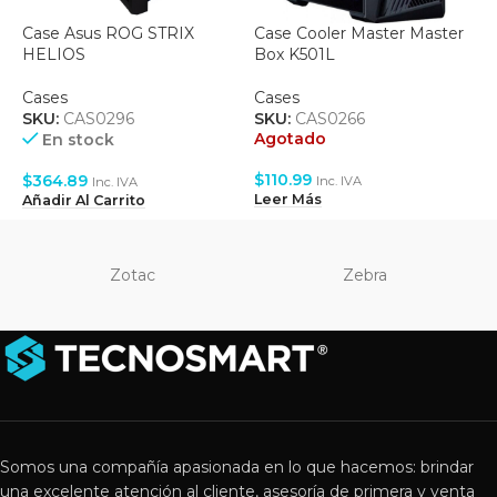
Case Asus ROG STRIX
Case Cooler Master Master
C
HELIOS
Box K501L
M
Cases
Cases
C
SKU:
CAS0296
SKU:
CAS0266
S
Agotado
A
En stock
$
110.99
$
$
364.89
Inc. IVA
Inc. IVA
Leer Más
L
Añadir Al Carrito
Zotac
Zebra
Somos una compañía apasionada en lo que hacemos: brindar
una excelente atención al cliente, asesoría de primera y venta