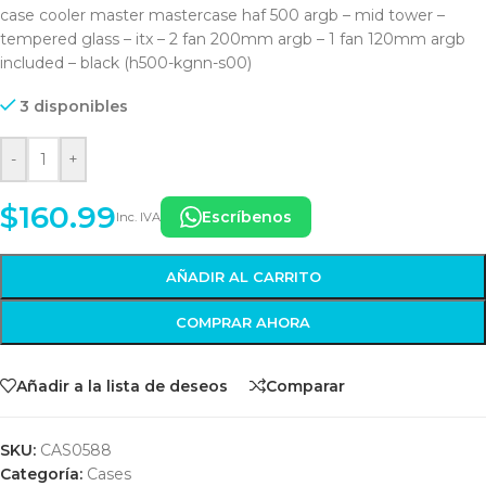
case cooler master mastercase haf 500 argb – mid tower –
tempered glass – itx – 2 fan 200mm argb – 1 fan 120mm argb
included – black (h500-kgnn-s00)
3 disponibles
-
+
$
160.99
Escríbenos
Inc. IVA
AÑADIR AL CARRITO
COMPRAR AHORA
Añadir a la lista de deseos
Comparar
SKU:
CAS0588
Categoría:
Cases