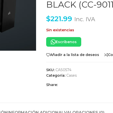
BLACK (CC-901
$
221.99
Inc. IVA
Sin existencias
Escríbenos
Añadir a la lista de deseos
Co
SKU:
CAS0574
Categoría:
Cases
Share:
IÓN
INFORMACIÓN ADICIONAL
VALORACIONES (0)