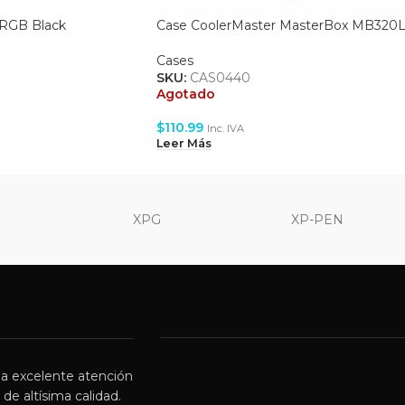
 RGB Black
Case CoolerMaster MasterBox MB320
Cases
SKU:
CAS0440
Agotado
$
110.99
Inc. IVA
Leer Más
XPG
XP-PEN
a excelente atención
de altísima calidad.