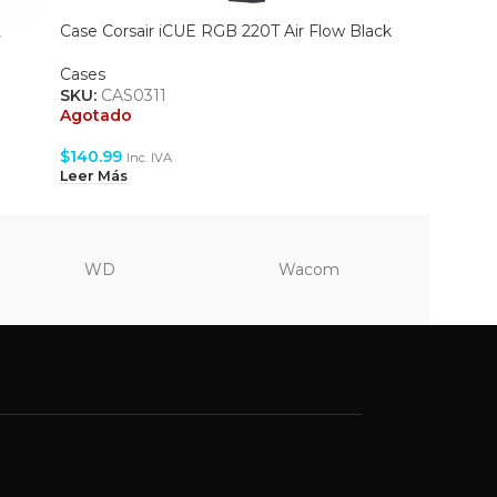
L
Case Corsair iCUE RGB 220T Air Flow Black
Case Xtr
Cases
Cases
SKU:
CAS0311
SKU:
CAS
Agotado
Agotado
$
140.99
$
85.99
Inc. IVA
In
Leer Más
Leer Más
WD
Wacom
Vi