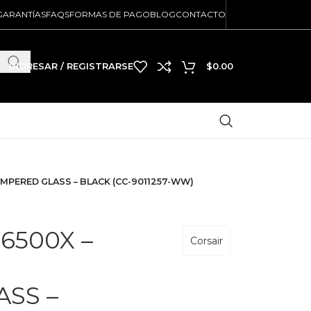
GARANTÍAS
FAQS
FORMAS DE PAGO
BLOG
CONTACTO
INGRESAR / REGISTRARSE
$
0.00
EMPERED GLASS – BLACK (CC-9011257-WW)
6500X –
Corsair
SS –