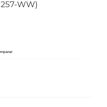
1257-WW)
mparar