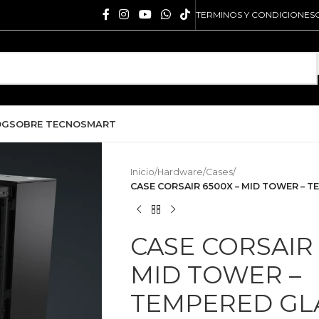
TERMINOS Y CONDICIONES
OG
SOBRE TECNOSMART
Inicio
/
Hardware
/
Cases
/
CASE CORSAIR 6500X – MID TOWER – T
CASE CORSAIR 
MID TOWER –
TEMPERED GLA