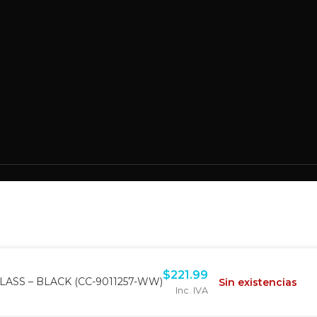
$
221.99
ASS – BLACK (CC-9011257-WW)
Sin existencias
Inc. IVA