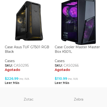
Case Asus TUF GT501 RGB
Case Cooler Master Master
C
Black
Box K501L
M
M
Cases
Cases
C
SKU:
CAS0295
SKU:
CAS0266
S
Agotado
Agotado
A
$
226.99
$
110.99
$
Inc. IVA
Inc. IVA
Leer Más
Leer Más
L
Zotac
Zebra