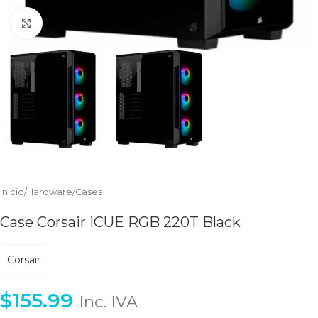
Clic para ampliar
Inicio
/
Hardware
/
Cases
Case Corsair iCUE RGB 220T Black
Corsair
$
155.99
Inc. IVA