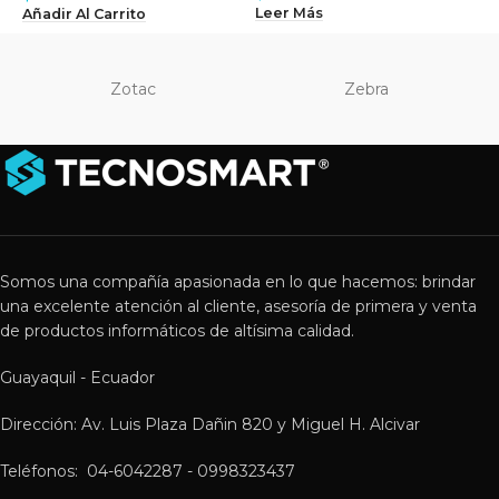
Leer Más
L
Añadir Al Carrito
Zotac
Zebra
Somos una compañía apasionada en lo que hacemos: brindar
una excelente atención al cliente, asesoría de primera y venta
de productos informáticos de altísima calidad.
Guayaquil - Ecuador
Dirección: Av. Luis Plaza Dañin 820 y Miguel H. Alcivar
Teléfonos: 04-6042287 - 0998323437