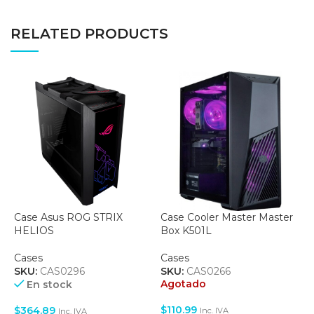
RELATED PRODUCTS
Case Asus ROG STRIX
Case Cooler Master Master
C
HELIOS
Box K501L
R
Cases
Cases
C
SKU:
CAS0296
SKU:
CAS0266
S
Agotado
A
En stock
$
110.99
$
$
364.89
Inc. IVA
Inc. IVA