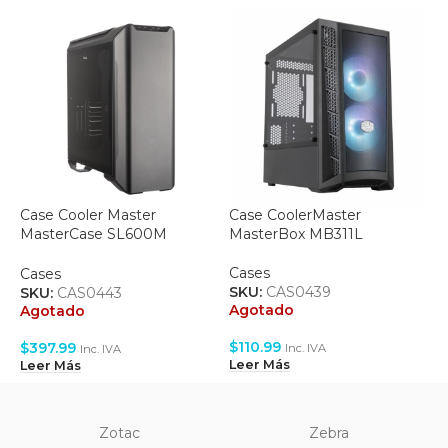
Case Cooler Master
Case CoolerMaster
C
MasterCase SL600M
MasterBox MB311L
R
Aluminium Black
Cases
C
Cases
SKU:
CAS0439
S
SKU:
CAS0443
Agotado
A
Agotado
$
110.99
$
$
397.99
Inc. IVA
Inc. IVA
Leer Más
L
Leer Más
Zotac
Zebra