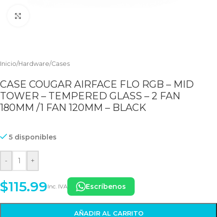
Clic para ampliar
Inicio
/
Hardware
/
Cases
CASE COUGAR AIRFACE FLO RGB – MID
TOWER – TEMPERED GLASS – 2 FAN
180MM /1 FAN 120MM – BLACK
5 disponibles
-
+
$
115.99
Escríbenos
Inc. IVA
AÑADIR AL CARRITO