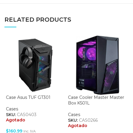
RELATED PRODUCTS
Case Asus TUF GT301
Case Cooler Master Master
C
Box K501L
R
Cases
SKU:
CAS0403
Cases
C
Agotado
SKU:
CAS0266
S
Agotado
A
$
160.99
Inc. IVA