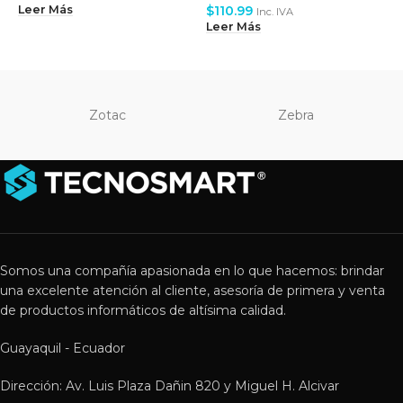
$
110.99
$
Leer Más
Inc. IVA
Leer Más
L
Zotac
Zebra
Somos una compañía apasionada en lo que hacemos: brindar
una excelente atención al cliente, asesoría de primera y venta
de productos informáticos de altísima calidad.
Guayaquil - Ecuador
Dirección: Av. Luis Plaza Dañin 820 y Miguel H. Alcivar