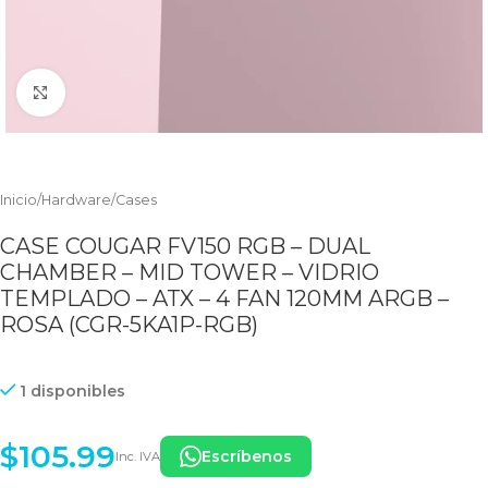
Clic para ampliar
Inicio
/
Hardware
/
Cases
CASE COUGAR FV150 RGB – DUAL
CHAMBER – MID TOWER – VIDRIO
TEMPLADO – ATX – 4 FAN 120MM ARGB –
ROSA (CGR-5KA1P-RGB)
1 disponibles
$
105.99
Escríbenos
Inc. IVA