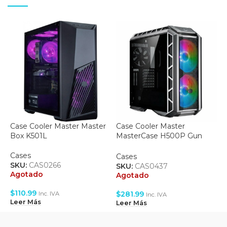
Case Cooler Master Master
Case Cooler Master
C
Box K501L
MasterCase H500P Gun
R
Metal Gray
Cases
C
Cases
SKU:
CAS0266
S
SKU:
CAS0437
Agotado
A
Agotado
$
110.99
$
$
281.99
Inc. IVA
Inc. IVA
Leer Más
L
Leer Más