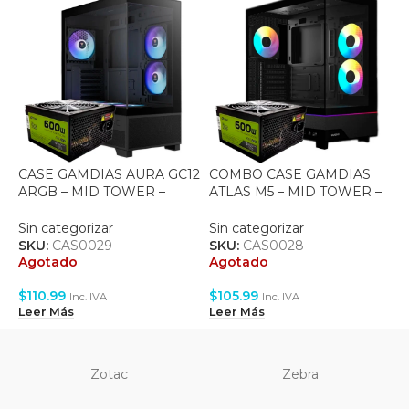
G
M
CASE GAMDIAS AURA GC12
COMBO CASE GAMDIAS
L
ARGB – MID TOWER –
ATLAS M5 – MID TOWER –
S
B
TEMPERED GLASS – ATX –
TEMPERED GLASS – ATX –
S
6 FAN 120MM ARGB –
3 FAN 120MM ARGB –
A
Sin categorizar
Sin categorizar
BLACK + FUENTE 600W
BLACK – FUENTE 600W
SKU:
CAS0029
SKU:
CAS0028
$
Agotado
Agotado
L
$
110.99
$
105.99
Inc. IVA
Inc. IVA
Leer Más
Leer Más
Zotac
Zebra