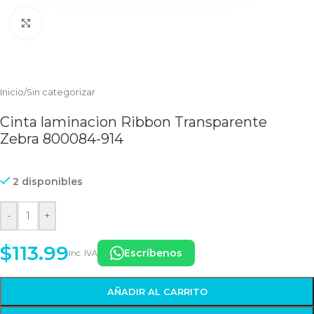
Clic para ampliar
Inicio
/
Sin categorizar
Cinta laminacion Ribbon Transparente
Zebra 800084-914
2 disponibles
-
+
$
113.99
Escríbenos
Inc. IVA
AÑADIR AL CARRITO