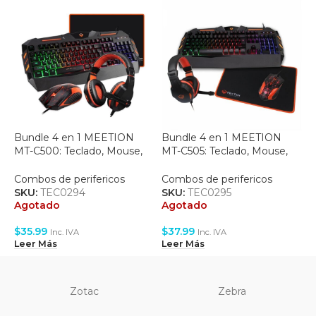
Bundle 4 en 1 MEETION
Bundle 4 en 1 MEETION
C
MT-C500: Teclado, Mouse,
MT-C505: Teclado, Mouse,
R
Headset, Mouse Pad
Headset, Mouse Pad
R
Combos de perifericos
Combos de perifericos
C
SKU:
TEC0294
SKU:
TEC0295
S
Agotado
Agotado
A
$
35.99
$
37.99
$
Inc. IVA
Inc. IVA
Leer Más
Leer Más
L
Zotac
Zebra