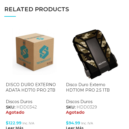
RELATED PRODUCTS
DISCO DURO EXTERNO
Disco Duro Externo
D
ADATA HD710 PRO 2TB
HD710M PRO 2.5 1TB
S
USB 3.0 AntiShock
Camuflaje (AHD710MP-
–
Negro/Rojo (AHD710P-
1TU31-CCF)
D
Discos Duros
Discos Duros
D
2TU31-CRD)
S
SKU:
HDD0342
SKU:
HDD0329
S
Agotado
Agotado
A
$
122.99
$
94.99
$
Inc. IVA
Inc. IVA
Leer Más
Leer Más
L