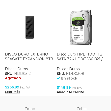
DISCO DURO EXTERNO
Disco Duro HPE HDD 1TB
D
SEAGATE EXPANSION 8TB
SATA 7.2K LF 861686-B21 /
B
– USB 3.0 WITH RESCUE
861686B21
DATA RECOVERY
D
Discos Duros
Discos Duros
SERVICES (STKP8000400)
S
SKU:
HDD0512
SKU:
HDD0308
A
Agotado
En stock
$
$
266.99
$
148.99
Inc. IVA
Inc. IVA
L
Leer Más
Añadir Al Carrito
Zotac
Zebra