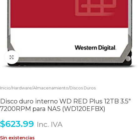
Clic para ampliar
Inicio
/
Hardware
/
Almacenamiento
/
Discos Duros
Disco duro interno WD RED Plus 12TB 3.5″
7200RPM para NAS (WD120EFBX)
$
623.99
Inc. IVA
Sin existencias