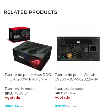
RELATED PRODUCTS
Fuente de poder Asus ROG
Fuente de poder Corsair
F
THOR 1200W Platinum –
CV600 – (CP-9020224-NA)
C
(90YE0080-B001A0)
Fuentes de poder
F
Fuentes de poder
SKU:
PSU046
S
SKU:
PSU0154
Agotado
A
Agotado
$
76.99
$
$
584.99
Inc. IVA
Inc. IVA