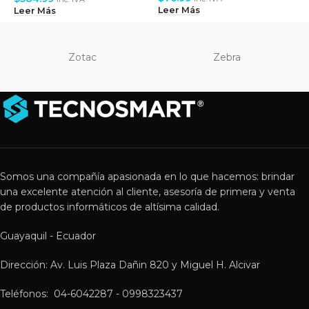
Leer Más
L
Leer Más
Zotac
Zebra
Somos una compañía apasionada en lo que hacemos: brindar
una excelente atención al cliente, asesoría de primera y venta
de productos informáticos de altísima calidad.
Guayaquil - Ecuador
Dirección: Av. Luis Plaza Dañin 820 y Miguel H. Alcivar
Teléfonos: 04-6042287 - 0998323437