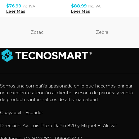
$
$
76.99
$
88.99
Inc. IVA
Inc. IVA
L
Leer Más
Leer Más
Zotac
Zebra
Somos una compañía apasionada en lo que hacemos: brindar
una excelente atención al cliente, asesoría de primera y venta
de productos informáticos de altísima calidad.
Guayaquil - Ecuador
Dirección: Av. Luis Plaza Dañin 820 y Miguel H. Alcivar
Teléfonos: 04-6042287 - 0998323437