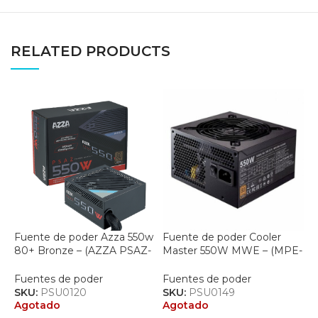
RELATED PRODUCTS
Fuente de poder Azza 550w
Fuente de poder Cooler
F
80+ Bronze – (AZZA PSAZ-
Master 550W MWE – (MPE-
C
550W)
5501-ACAAW-US)
F
Fuentes de poder
Fuentes de poder
S
SKU:
PSU0120
SKU:
PSU0149
A
Agotado
Agotado