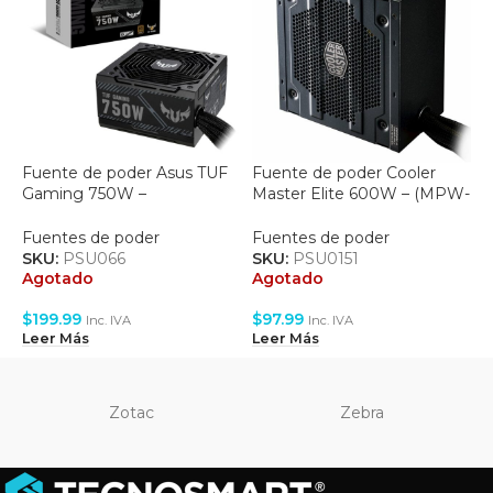
Fuente de poder Asus TUF
Fuente de poder Cooler
F
Gaming 750W –
Master Elite 600W – (MPW-
C
(90YE00D0-B0AA00)
6001-ACAAN1-US)
9
Fuentes de poder
Fuentes de poder
F
SKU:
PSU066
SKU:
PSU0151
S
Agotado
Agotado
A
$
199.99
$
97.99
$
Inc. IVA
Inc. IVA
Leer Más
Leer Más
L
Zotac
Zebra