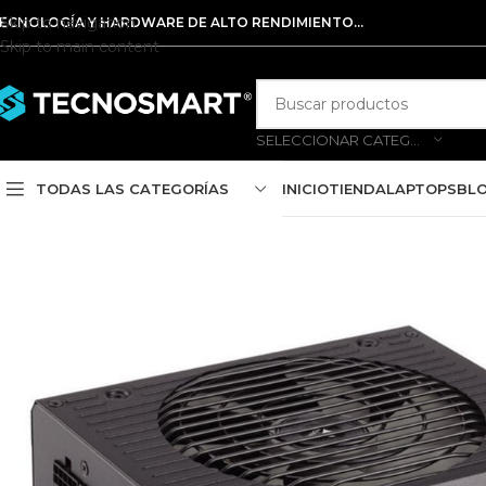
Skip to navigation
ECNOLOGÍA Y HARDWARE DE ALTO RENDIMIENTO...
Skip to main content
SELECCIONAR CATEGORÍA
TODAS LAS CATEGORÍAS
INICIO
TIENDA
LAPTOPS
BL