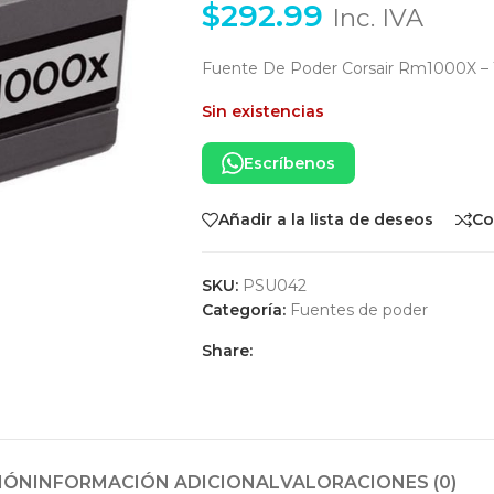
$
292.99
Inc. IVA
Fuente De Poder Corsair Rm1000X – 
Sin existencias
Escríbenos
Añadir a la lista de deseos
Co
SKU:
PSU042
Categoría:
Fuentes de poder
Share:
IÓN
INFORMACIÓN ADICIONAL
VALORACIONES (0)