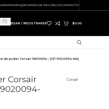
GARANTÍAS
FAQS
FORMAS DE PAGO
BLOG
CONTACTO
INGRESAR / REGISTRARSE
$
0.00
e de poder Corsair RM1000x – (CP-9020094-NA)
r Corsair
Corsair
-9020094-