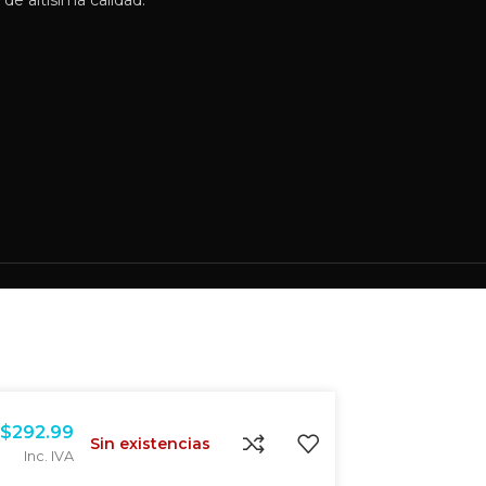
de altísima calidad.
$
292.99
Sin existencias
Inc. IVA