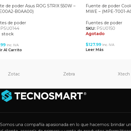
te de poder Asus ROG STRIX 550W –
Fuente de poder Coo
E00A2-B0AA00)
MWE – (MPE-7001-A
tes de poder
Fuentes de poder
:
PSU0144
SKU:
PSU0150
Agotado
 stock
$
127.99
.99
Inc. IVA
Inc. IVA
Leer Más
r Al Carrito
Zotac
Zebra
Xtech
Somos una compañía apasionada en lo que hacemos: brindar un