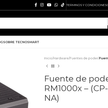
TERMINOS Y CONDICIONES
OG
SOBRE TECNOSMART
Inicio
/
Hardware
/
Fuentes de poder
/
Fuent
Fuente de pode
RM1000x – (CP
NA)