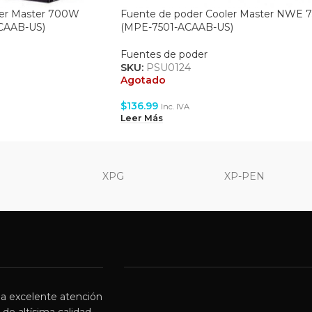
ler Master 700W
Fuente de poder Cooler Master NWE 7
CAAB-US)
(MPE-7501-ACAAB-US)
Fuentes de poder
SKU:
PSU0124
Agotado
$
136.99
Inc. IVA
Leer Más
XPG
XP-PEN
a excelente atención