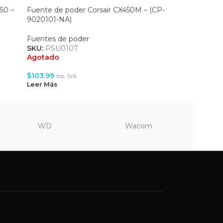
50 –
Fuente de poder Corsair CX450M – (CP-
Fuente de
9020101-NA)
9020172
Fuentes de poder
Fuentes 
SKU:
PSU0107
SKU:
PSU
Agotado
Agotado
$
103.99
$
87.99
Inc. IVA
In
Leer Más
Leer Más
WD
Wacom
Vi