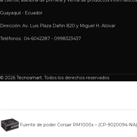
al cliente, asesoría de primera y venta de productos informáticos 
Guayaquil - Ecuador
Dirección: Av. Luis Plaza Dañin 820 y Miguel H. Alcivar
Teléfonos: 04-6042287 - 0998323437
© 2026
Tecnosmart
. Todos los derechos reservados
Fuente de poder Corsair RM1000x – (CP-9020094-NA)