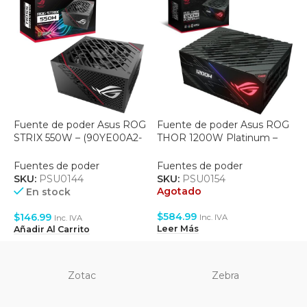
Fuente de poder Asus ROG
Fuente de poder Asus ROG
F
STRIX 550W – (90YE00A2-
THOR 1200W Platinum –
M
B0AA00)
(90YE0080-B001A0)
7
Fuentes de poder
Fuentes de poder
F
SKU:
PSU0144
SKU:
PSU0154
S
Agotado
A
En stock
$
584.99
$
$
146.99
Inc. IVA
Inc. IVA
Leer Más
L
Añadir Al Carrito
Zotac
Zebra