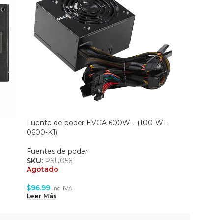
Fuente de poder EVGA 600W – (100-W1-
Fuente 
0600-K1)
110-220
Fuentes de poder
Fuentes 
SKU:
PSU056
SKU:
PS
Agotado
Agotado
$
96.99
$
20.99
Inc. IVA
In
Leer Más
Leer Más