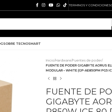
TERMINOS Y CONDICIONES
OG
SOBRE TECNOSMART
Inicio
/
Hardware
/
Fuentes de poder
/
FUENTE DE PODER GIGABYTE AORUS ELI
MODULAR – WHITE (GP-AE850PM PG5 IC
FUENTE DE P
GIGABYTE AOR
P850W ICE 80