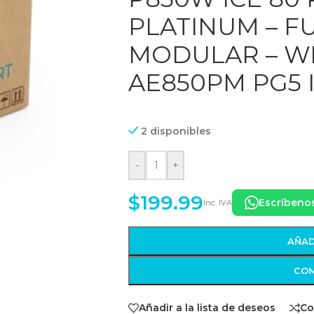
PLATINUM – F
MODULAR – WH
AE850PM PG5 I
2 disponibles
-
+
$
199.99
Escríbeno
Inc. IVA
AÑAD
COM
Añadir a la lista de deseos
Co