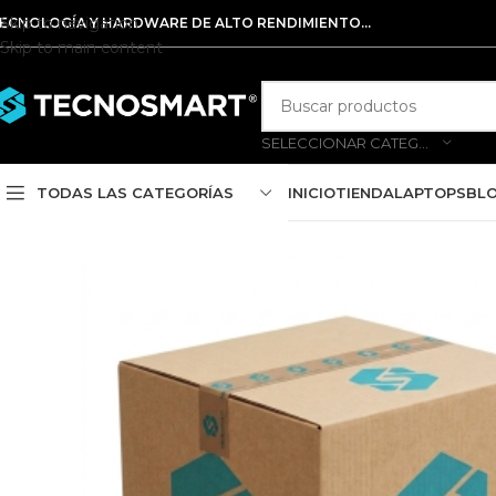
Skip to navigation
ECNOLOGÍA Y HARDWARE DE ALTO RENDIMIENTO...
Skip to main content
SELECCIONAR CATEGORÍA
TODAS LAS CATEGORÍAS
INICIO
TIENDA
LAPTOPS
BL