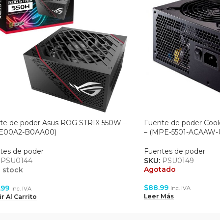
te de poder Asus ROG STRIX 550W –
Fuente de poder Coo
E00A2-B0AA00)
– (MPE-5501-ACAAW-
tes de poder
Fuentes de poder
:
PSU0144
SKU:
PSU0149
Agotado
 stock
$
88.99
.99
Inc. IVA
Inc. IVA
Leer Más
r Al Carrito