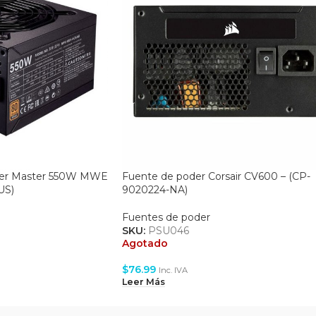
ler Master 550W MWE
Fuente de poder Corsair CV600 – (CP-
US)
9020224-NA)
Fuentes de poder
SKU:
PSU046
Agotado
$
76.99
Inc. IVA
Leer Más