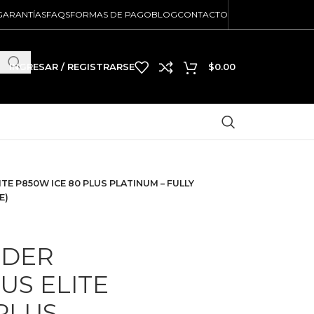
GARANTÍAS
FAQS
FORMAS DE PAGO
BLOG
CONTACTO
INGRESAR / REGISTRARSE
$
0.00
TE P850W ICE 80 PLUS PLATINUM – FULLY
E)
ODER
US ELITE
 PLUS