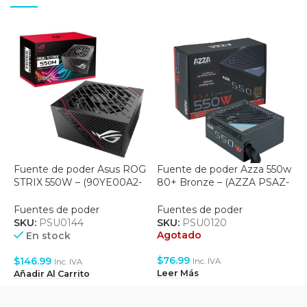
Fuente de poder Asus ROG
Fuente de poder Azza 550w
F
STRIX 550W – (90YE00A2-
80+ Bronze – (AZZA PSAZ-
C
B0AA00)
550W)
F
Fuentes de poder
Fuentes de poder
S
SKU:
PSU0144
SKU:
PSU0120
A
Agotado
En stock
$
$
76.99
$
146.99
Inc. IVA
Inc. IVA
L
Leer Más
Añadir Al Carrito