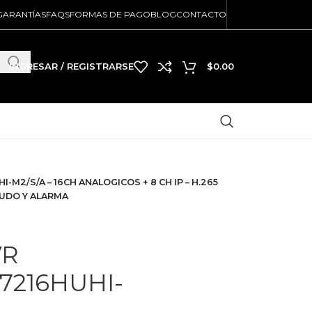
GARANTÍAS
FAQS
FORMAS DE PAGO
BLOG
CONTACTO
INGRESAR / REGISTRARSE
$
0.00
-M2/S/A – 16CH ANALOGICOS + 8 CH IP – H.265
AUDO Y ALARMA
VR
-7216HUHI-