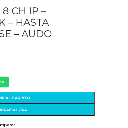
8 CH IP –
4K – HASTA
SE – AUDO
os
IR AL CARRITO
PRAR AHORA
mparar