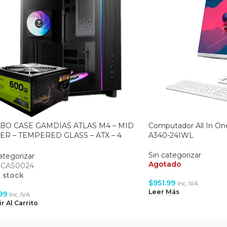
BO CASE GAMDIAS ATLAS M4 – MID
Computador All In On
R – TEMPERED GLASS – ATX – 4
A340-24IWL
120MM ARGB – BLACK + FUENTE
W
Sin categorizar
ategorizar
Agotado
:
CAS0024
 stock
$
951.99
Inc. IVA
Leer Más
.99
Inc. IVA
r Al Carrito