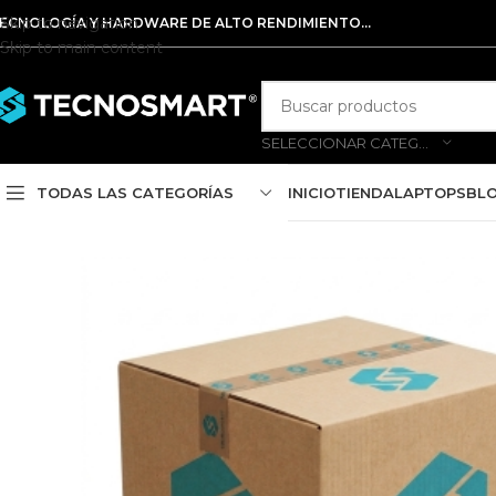
Skip to navigation
ECNOLOGÍA Y HARDWARE DE ALTO RENDIMIENTO...
Skip to main content
SELECCIONAR CATEGORÍA
TODAS LAS CATEGORÍAS
INICIO
TIENDA
LAPTOPS
BL