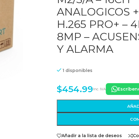
ANALOGICOS + 
H.265 PRO+ – 
8MP – ACUSEN
Y ALARMA
1 disponibles
$
454.99
Escríben
Inc. IVA
AÑAD
COM
Añadir a la lista de deseos
Co