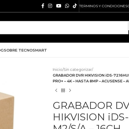
TERMINOS Y CONDICIONES
OG
SOBRE TECNOSMART
Inicio
/
Sin categorizar
/
GRABADOR DVR HIKVISION iDS-7216HUHI
PRO+ – 4K – HASTA 8MP – ACUSENSE – 
GRABADOR D
HIKVISION iDS
M2/S/A – 16CH