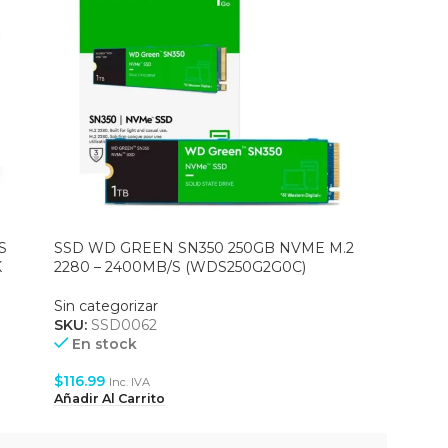
S
SSD WD GREEN SN350 250GB NVME M.2
Volante 
K
2280 – 2400MB/S (WDS250G2G0C)
WHELL 
Sin categorizar
Sin categ
SKU:
SSD0062
SKU:
ACC
Agotado
En stock
$
203.99
$
116.99
Inc. IVA
Leer Más
Añadir Al Carrito