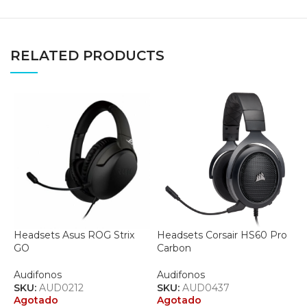
RELATED PRODUCTS
Headsets Asus ROG Strix
Headsets Corsair HS60 Pro
GO
Carbon
H
Audifonos
Audifonos
A
SKU:
AUD0212
SKU:
AUD0437
Agotado
Agotado