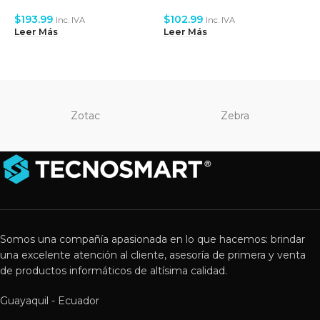
A
S
$
193.99
$
102.99
Inc. IVA
Inc. IVA
A
Leer Más
Leer Más
$
L
Zotac
Zebra
Somos una compañía apasionada en lo que hacemos: brindar
una excelente atención al cliente, asesoría de primera y venta
de productos informáticos de altísima calidad.
Guayaquil - Ecuador