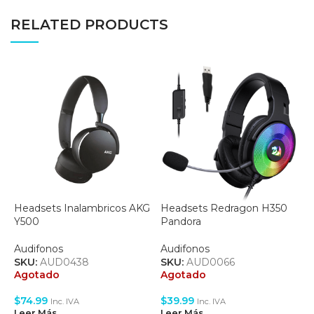
RELATED PRODUCTS
Headsets Inalambricos AKG
Headsets Redragon H350
L
Y500
Pandora
0
Audifonos
Audifonos
A
SKU:
AUD0438
SKU:
AUD0066
S
Agotado
Agotado
A
$
74.99
$
39.99
$
Inc. IVA
Inc. IVA
Leer Más
Leer Más
L