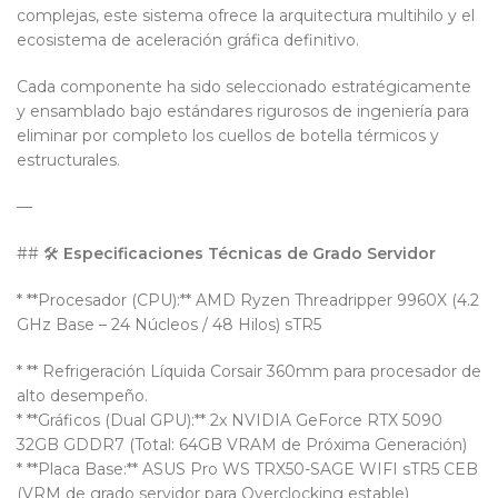
complejas, este sistema ofrece la arquitectura multihilo y el
ecosistema de aceleración gráfica definitivo.
Cada componente ha sido seleccionado estratégicamente
y ensamblado bajo estándares rigurosos de ingeniería para
eliminar por completo los cuellos de botella térmicos y
estructurales.
—
## 🛠️
Especificaciones Técnicas de Grado Servidor
* **Procesador (CPU):** AMD Ryzen Threadripper 9960X (4.2
GHz Base – 24 Núcleos / 48 Hilos) sTR5
* ** Refrigeración Líquida Corsair 360mm para procesador de
alto desempeño.
* **Gráficos (Dual GPU):** 2x NVIDIA GeForce RTX 5090
32GB GDDR7 (Total: 64GB VRAM de Próxima Generación)
* **Placa Base:** ASUS Pro WS TRX50-SAGE WIFI sTR5 CEB
(VRM de grado servidor para Overclocking estable)