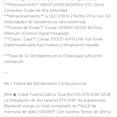
* **Memoria RAM:** 128GB DDR5-6000MHz ECC (Error
Correction Code) de Alta Velocidad
* **Almacenamiento:** 1x SSD 2TB M.2 NVMe PCIe Gen 5.0
(Velocidades de transferencia ultra-extremas)
* **Fuente de Poder:** Corsair HX1500i 1500W 80 Plus
Platinum (Control Digital Integrado)
* **Chasis / Case:** Corsair 7000D AIRFLOW Full-Tower
(Optimizado para flujo masivo y refrigeración líquida)
* **Total de 10 Ventiladores en el Chasís para suficiente
ventilación.
—
## ⚡ Pilares del Rendimiento Computacional
### 🧠 Doble Fuerza Gráfica: Dual NVIDIA RTX 5090 32GB
La integración de dos tarjetas RTX 5090 de arquitectura
Blackwell otorga un total combinado de **64GB de
memoria de video (VRAM)**. Con núcleos Tensor de última