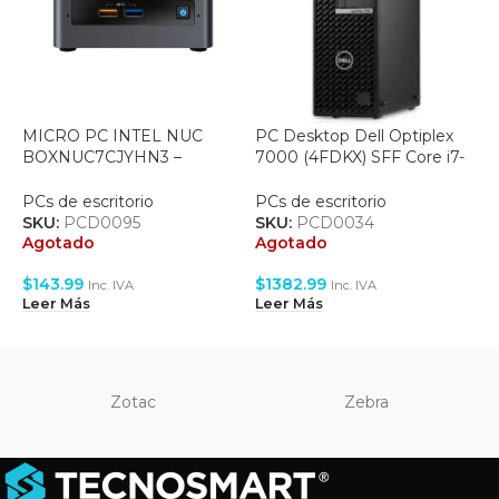
MICRO PC INTEL NUC
PC Desktop Dell Optiplex
P
BOXNUC7CJYHN3 –
7000 (4FDKX) SFF Core i7-
U
CELERON J4025 – 2xDDR4
12700, 8GB, HDD 1TB, Win
3
– sólo SATA 2.5″ – HMDI –
11 Pro
PCs de escritorio
PCs de escritorio
P
WiFi
SKU:
PCD0095
SKU:
PCD0034
Agotado
Agotado
$
$
143.99
$
1382.99
V
Inc. IVA
Inc. IVA
Leer Más
Leer Más
Zotac
Zebra