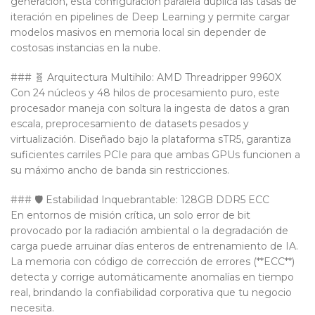
generación, esta configuración paralela duplica las tasas de
iteración en pipelines de Deep Learning y permite cargar
modelos masivos en memoria local sin depender de
costosas instancias en la nube.
### 🧬 Arquitectura Multihilo: AMD Threadripper 9960X
Con 24 núcleos y 48 hilos de procesamiento puro, este
procesador maneja con soltura la ingesta de datos a gran
escala, preprocesamiento de datasets pesados y
virtualización. Diseñado bajo la plataforma sTR5, garantiza
suficientes carriles PCIe para que ambas GPUs funcionen a
su máximo ancho de banda sin restricciones.
### 🛡️ Estabilidad Inquebrantable: 128GB DDR5 ECC
En entornos de misión crítica, un solo error de bit
provocado por la radiación ambiental o la degradación de
carga puede arruinar días enteros de entrenamiento de IA.
La memoria con código de corrección de errores (**ECC**)
detecta y corrige automáticamente anomalías en tiempo
real, brindando la confiabilidad corporativa que tu negocio
necesita.