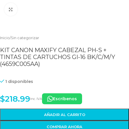
Clic para ampliar
Inicio
/
Sin categorizar
KIT CANON MAXIFY CABEZAL PH-S +
TINTAS DE CARTUCHOS GI-16 BK/C/M/Y
(4659C005AA)
1 disponibles
$
218.99
Escríbenos
Inc. IVA
AÑADIR AL CARRITO
COMPRAR AHORA