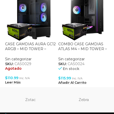
CASE GAMDIAS AURA GC12
COMBO CASE GAMDIAS
C
ARGB – MID TOWER –
ATLAS M4 – MID TOWER –
A
TEMPERED GLASS – ATX –
TEMPERED GLASS – ATX –
T
6 FAN 120MM ARGB –
4 FAN 120MM ARGB –
3
Sin categorizar
Sin categorizar
S
BLACK + FUENTE 600W
BLACK + FUENTE 600W
B
SKU:
CAS0029
SKU:
CAS0024
S
Agotado
A
En stock
$
110.99
$
$
115.99
Inc. IVA
Inc. IVA
Leer Más
L
Añadir Al Carrito
Zotac
Zebra