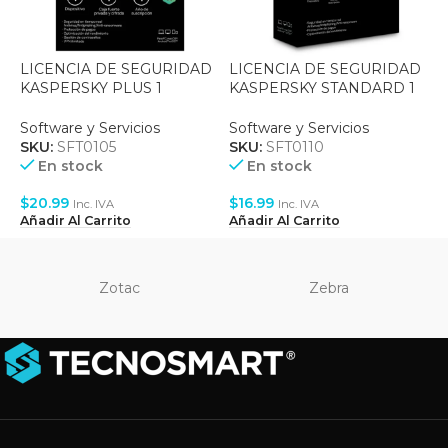
LICENCIA DE SEGURIDAD
LICENCIA DE SEGURIDAD
KASPERSKY PLUS 1
KASPERSKY STANDARD 1
DISPOSITIVO – 1 AÑOS DE
DISPOSITIVO – 1 AÑOS DE
SUSCRIPCION
SUSCRIPCION
Software y Servicios
Software y Servicios
SKU:
SFT0105
SKU:
SFT0110
En stock
En stock
$
20.99
$
16.99
Inc. IVA
Inc. IVA
Añadir Al Carrito
Añadir Al Carrito
Zotac
Zebra