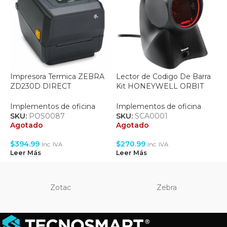
Impresora Termica ZEBRA
Lector de Codigo De Barra
L
ZD230D DIRECT
Kit HONEYWELL ORBIT
S
THERMAL, EZPL, USB
7190 USB HSM-7190G-
2USBX-0
I
Implementos de oficina
Implementos de oficina
S
SKU:
POS0087
SKU:
SCA0001
A
Agotado
Agotado
$
$
394.99
$
270.99
Inc. IVA
Inc. IVA
L
Leer Más
Leer Más
Zotac
Zebra