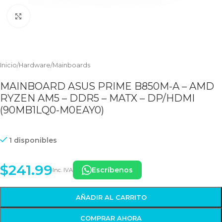
Clic para ampliar
Inicio
/
Hardware
/
Mainboards
MAINBOARD ASUS PRIME B850M-A – AMD
RYZEN AM5 – DDR5 – MATX – DP/HDMI
(90MB1LQ0-M0EAY0)
1 disponibles
$
241.99
Escríbenos
Inc. IVA
AÑADIR AL CARRITO
COMPRAR AHORA