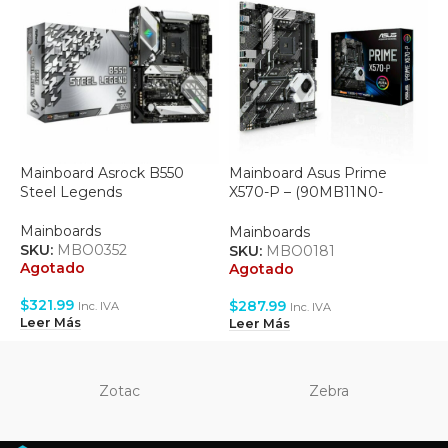
Mainboard Asrock B550
Mainboard Asus Prime
M
Steel Legends
X570-P – (90MB11N0-
B
M0EAY0)
Mainboards
M
Mainboards
SKU:
MBO0352
S
SKU:
MBO0181
Agotado
A
Agotado
$
321.99
$
$
287.99
Inc. IVA
Inc. IVA
Leer Más
L
Leer Más
Zotac
Zebra