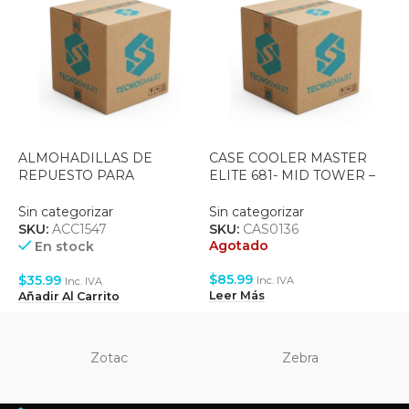
ALMOHADILLAS DE
CASE COOLER MASTER
P
REPUESTO PARA
ELITE 681- MID TOWER –
C
AUDIFONOS LOGITECH
TEMPERED GLASS – ATX –
R
G433/G935/G533/G332 –
3X120MM ARGB – BLACK
2
Sin categorizar
Sin categorizar
S
BLACK
(E681-KHNN-S00)
(
SKU:
ACC1547
SKU:
CAS0136
S
Agotado
A
En stock
$
85.99
$
$
35.99
Inc. IVA
Inc. IVA
Leer Más
L
Añadir Al Carrito
Zotac
Zebra