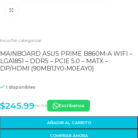
Clic para ampliar
Inicio
/
Sin categorizar
MAINBOARD ASUS PRIME B860M-A WIFI –
LGA1851 – DDR5 – PCIE 5.0 – MATX –
DP/HDMI (90MB1JY0-M0EAY0)
1 disponibles
$
245.99
Escríbenos
Inc. IVA
AÑADIR AL CARRITO
COMPRAR AHORA