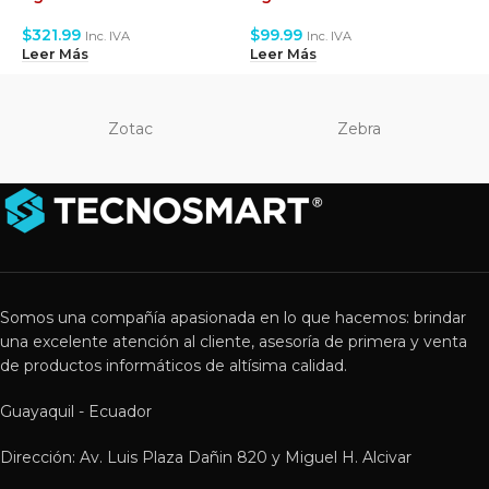
$
321.99
$
99.99
$
Inc. IVA
Inc. IVA
Leer Más
Leer Más
L
Zotac
Zebra
Somos una compañía apasionada en lo que hacemos: brindar
una excelente atención al cliente, asesoría de primera y venta
de productos informáticos de altísima calidad.
Guayaquil - Ecuador
Dirección: Av. Luis Plaza Dañin 820 y Miguel H. Alcivar