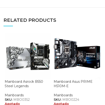
RELATED PRODUCTS
Mainboard Asrock B550
Mainboard Asus PRIME
M
Steel Legends
H510M-E
B
Mainboards
Mainboards
M
SKU:
MBO0352
SKU:
MBO0224
S
Agotado
Agotado
A