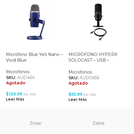
Micrófono Blue Yeti Nano –
MICROFONO HYPERX
Vivid Blue
SOLOCAST – USB –
I
CARDIODE – PARA PC/PS4
E
– BLACK (4P5P8AA)
Microfonos
Microfonos
M
SKU:
AUD464
SKU:
AUD0656
S
Agotado
Agotado
$
126.99
$
55.99
Inc. IVA
Inc. IVA
$
Leer Más
Leer Más
A
Zotac
Zebra