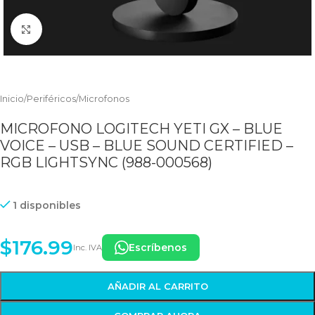
Clic para ampliar
Inicio
/
Periféricos
/
Microfonos
MICROFONO LOGITECH YETI GX – BLUE
VOICE – USB – BLUE SOUND CERTIFIED –
RGB LIGHTSYNC (988-000568)
1 disponibles
$
176.99
Escríbenos
Inc. IVA
AÑADIR AL CARRITO