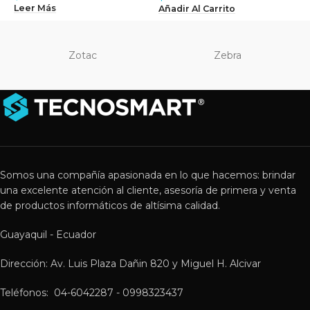
Leer Más
L
Añadir Al Carrito
Zotac
Zebra
Somos una compañía apasionada en lo que hacemos: brindar
una excelente atención al cliente, asesoría de primera y venta
de productos informáticos de altísima calidad.
Guayaquil - Ecuador
Dirección: Av. Luis Plaza Dañin 820 y Miguel H. Alcivar
Teléfonos: 04-6042287 - 0998323437