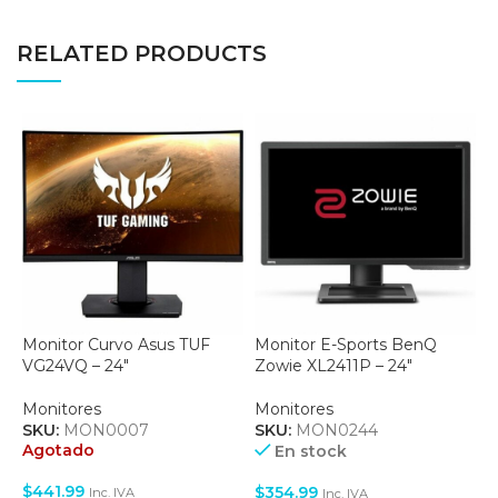
RELATED PRODUCTS
Monitor Curvo Asus TUF
Monitor E-Sports BenQ
M
VG24VQ – 24″
Zowie XL2411P – 24″
1
Monitores
Monitores
M
SKU:
MON0007
SKU:
MON0244
S
Agotado
A
En stock
$
441.99
$
$
354.99
Inc. IVA
Inc. IVA