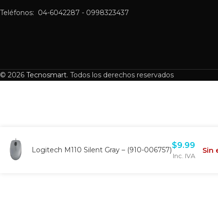
Teléfonos: 04-6042287 - 0998323437
© 2026
Tecnosmart
. Todos los derechos reservados
$
9.99
Logitech M110 Silent Gray – (910-006757)
Sin 
Inc. IVA