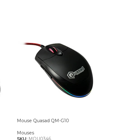
Mouse Quasad QM-G10
Mouse Re
Mouses
Mouses
SKU:
MOU0346
SKU:
TEC