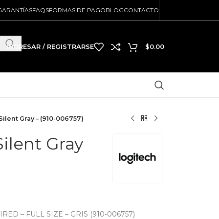
GARANTÍAS
FAQS
FORMAS DE PAGO
BLOG
CONTACTO
INGRESAR / REGISTRARSE
$
0.00
Silent Gray – (910-006757)
ilent Gray
ED – FULL SIZE – GRIS (910-006757)