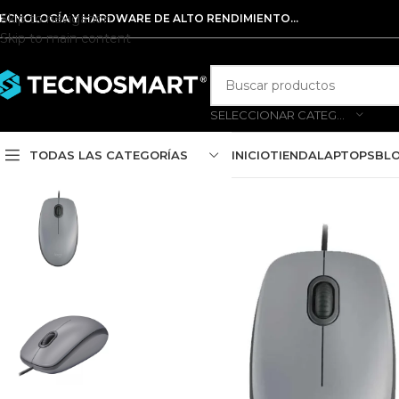
Skip to navigation
ECNOLOGÍA Y HARDWARE DE ALTO RENDIMIENTO...
Skip to main content
SELECCIONAR CATEGORÍA
TODAS LAS CATEGORÍAS
INICIO
TIENDA
LAPTOPS
BL