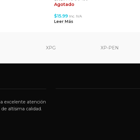
Agotado
$
15.99
Inc. IVA
Leer Más
XPG
XP-PEN
a excelente atención
de altísima calidad.