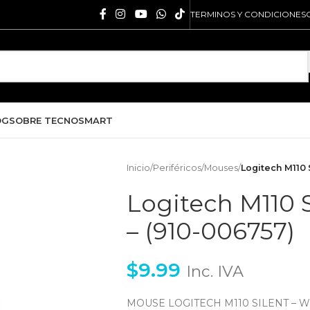
TERMINOS Y CONDICIONES
OG
SOBRE TECNOSMART
Inicio
/
Periféricos
/
Mouses
/
Logitech M110 
Logitech M110 S
– (910-006757)
$
9.99
Inc. IVA
MOUSE LOGITECH M110 SILENT – WIR