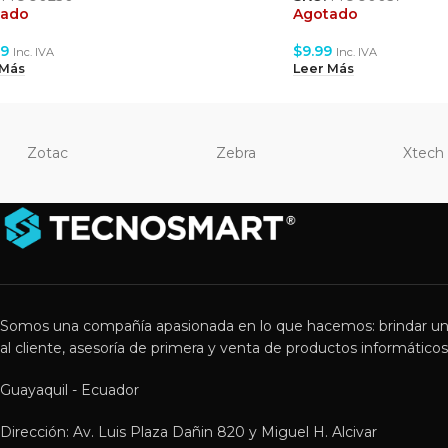
tado
Agotado
99
$
9.99
Inc. IVA
Inc. IVA
 Más
Leer Más
Zotac
Zebra
Xtech
Somos una compañía apasionada en lo que hacemos: brindar un
al cliente, asesoría de primera y venta de productos informáticos 
Guayaquil - Ecuador
Dirección: Av. Luis Plaza Dañin 820 y Miguel H. Alcivar