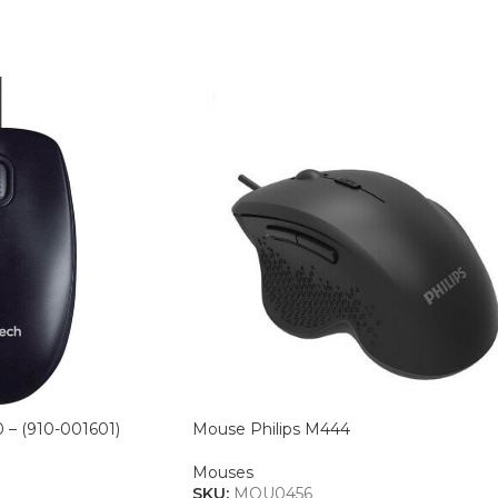
– (910-001601)
Mouse Philips M444
Mouses
SKU:
MOU0456