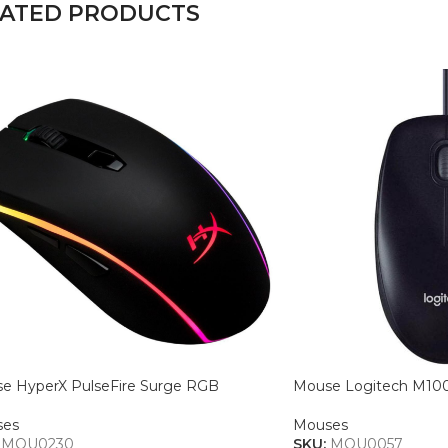
LATED PRODUCTS
e HyperX PulseFire Surge RGB
Mouse Logitech M100 
ses
Mouses
:
MOU0230
SKU:
MOU0057