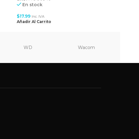
Agotado
En stock
$
25.99
$
17.99
In
Inc. IVA
Leer Más
Añadir Al Carrito
WD
Wacom
Vi