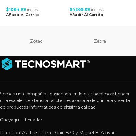
L
$
1064.99
$
4269.99
Inc. IVA
Inc. IVA
Añadir Al Carrito
Añadir Al Carrito
Zotac
Zebra
Somos una compañía apasionada en lo que hacemos: brindar
una excelente atención al cliente, asesoría de primera y venta
de productos informáticos de altísima calidad.
Guayaquil - Ecuador
Dirección: Av. Luis Plaza Dañin 820 y Miguel H. Alcivar