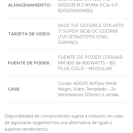
ALMACENAMIENTO:
1000GB M.2 NVMe PCIe 4.0
6000/3000MB/s
ASUS TUF GEFORCE RTX 4070
TI SUPER 16GB OC GDDR6X
TARJETA DE VIDEO:
(TUF-RTX4070TIS-O16G-
GAMING)
FUENTE DE PODER CORSAIR
FUENTE DE PODER:
RM 850 de 850WATTS – 80
PLUS GOLD – MODULAR
Corsair 4000D AirFlow Mesh
CASE:
Negro, Vidrio Templado – 2x
Ventiladores 120mm ó similar.
Disponibilidad de componentes sujeta a rotación, en caso
de agostarse sugeriremos una alternativa de igual o
superior rendimiento.