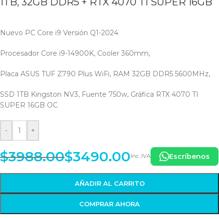
1TB, 32GB DDR5 + RTX 4070 TI SUPER 16GB
Nuevo PC Core i9 Versión Q1-2024
Procesador Core i9-14900K, Cooler 360mm,
Placa ASUS TUF Z790 Plus WiFi, RAM 32GB DDR5 5600MHz,
SSD 1TB Kingston NV3, Fuente 750w, Gráfica RTX 4070 TI
SUPER 16GB OC
-
+
$
3988.00
$
3490.00
Escríbenos
Inc. IVA
AÑADIR AL CARRITO
COMPRAR AHORA