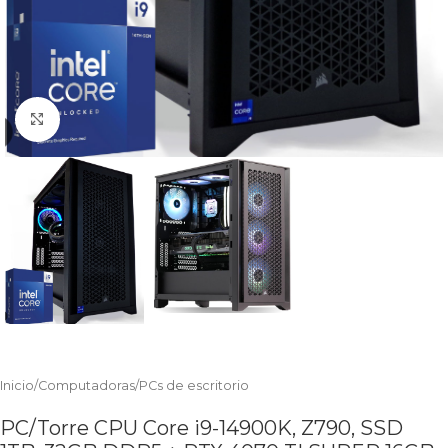
Clic para ampliar
Inicio
/
Computadoras
/
PCs de escritorio
PC/Torre CPU Core i9-14900K, Z790, SSD