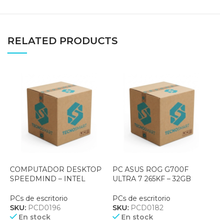
RELATED PRODUCTS
COMPUTADOR DESKTOP
PC ASUS ROG G700F
P
SPEEDMIND – INTEL
ULTRA 7 265KF – 32GB
C
CORE i7-12700 – 16GB RAM
DDR5 – GEFORCE RTX
DDR5 – 500GB SSD –
5070 12GB GDDR7 – 1TB
P
PCs de escritorio
PCs de escritorio
FREEDOS +
SSD – FUENTE 850W –
SKU:
PCD0196
SKU:
PCD0182
TECLADO/MOUSE
WIN 11 PRO – BLACK
En stock
En stock