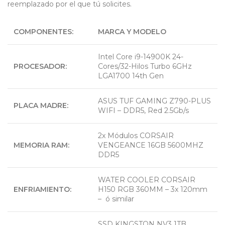
reemplazado por el que tú solicites.
COMPONENTES:
MARCA Y MODELO
Intel Core i9-14900K 24-
PROCESADOR:
Cores/32-Hilos Turbo 6GHz
LGA1700 14th Gen
ASUS TUF GAMING Z790-PLUS
PLACA MADRE:
WIFI – DDR5, Red 2.5Gb/s
2x Módulos CORSAIR
MEMORIA RAM:
VENGEANCE 16GB 5600MHZ
DDR5
WATER COOLER CORSAIR
ENFRIAMIENTO:
H150 RGB 360MM – 3x 120mm
– ó similar
SSD KINGSTON NV3 1TB