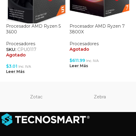
Procesador AMD Ryzen 5
Procesador AMD Ryzen 7
P
3600
3800X
1
Procesadores
Procesadores
P
Agotado
SKU:
CPU0117
S
Agotado
A
$
611.99
Inc. IVA
$
3.01
$
Leer Más
Inc. IVA
Leer Más
L
Zotac
Zebra