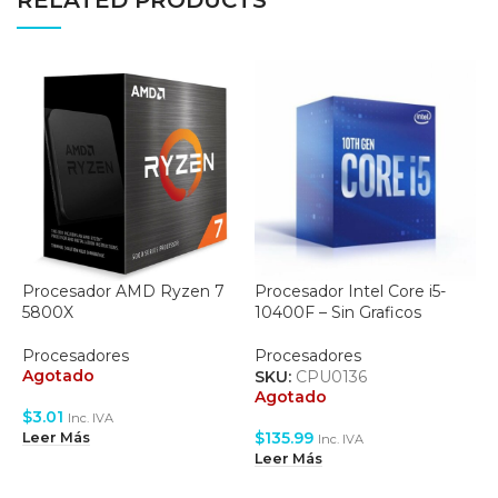
RELATED PRODUCTS
Procesador AMD Ryzen 7
Procesador Intel Core i5-
5800X
10400F – Sin Graficos
P
1
Procesadores
Procesadores
Agotado
SKU:
CPU0136
P
Agotado
S
$
3.01
Inc. IVA
A
$
135.99
Leer Más
Inc. IVA
Leer Más
$
L