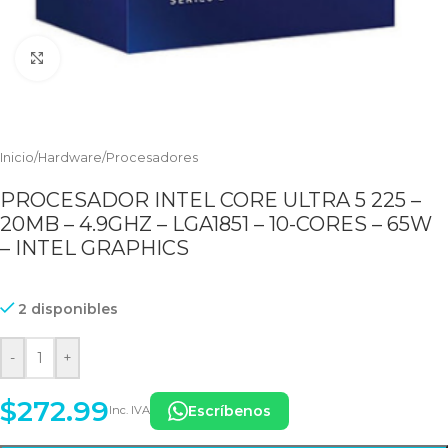
Clic para ampliar
Inicio
/
Hardware
/
Procesadores
PROCESADOR INTEL CORE ULTRA 5 225 –
20MB – 4.9GHZ – LGA1851 – 10-CORES – 65W
– INTEL GRAPHICS
2 disponibles
-
+
$
272.99
Escríbenos
Inc. IVA