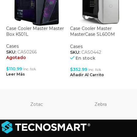
Case Cooler Master Master
Case Cooler Master
C
Box K501L
MasterCase SL600M
Aluminium White
C
Cases
S
Cases
A
SKU:
CAS0266
SKU:
CAS0442
Agotado
En stock
$
$
110.99
L
$
352.99
Inc. IVA
Inc. IVA
Leer Más
Añadir Al Carrito
Zotac
Zebra