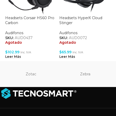
Headsets Corsair HS60 Pro
Headsets HyperX Cloud
H
Carbon
Stinger
Z
Audifonos
Audifonos
A
SKU:
AUD0437
SKU:
AUD0072
S
Agotado
Agotado
A
$
102.99
$
65.99
$
Inc. IVA
Inc. IVA
Leer Más
Leer Más
L
Zotac
Zebra