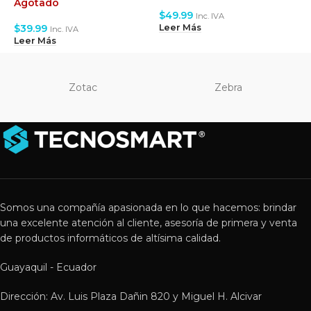
Agotado
A
$
49.99
Inc. IVA
$
39.99
$
Leer Más
Inc. IVA
Leer Más
L
Zotac
Zebra
Somos una compañía apasionada en lo que hacemos: brindar
una excelente atención al cliente, asesoría de primera y venta
de productos informáticos de altísima calidad.
Guayaquil - Ecuador
Dirección: Av. Luis Plaza Dañin 820 y Miguel H. Alcivar