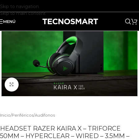
Skip to navigation
Skip to main content
MENÚ
Clic para ampliar
Inicio
/
Periféricos
/
Audifonos
HEADSET RAZER KAIRA X – TRIFORCE
50MM – HYPERCLEAR – WIRED – 3.5MM –