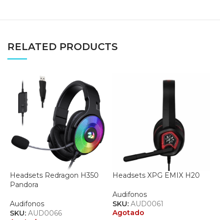
RELATED PRODUCTS
Headsets Redragon H350
Headsets XPG EMIX H20
L
Pandora
0
Audifonos
Audifonos
SKU:
AUD0061
A
Agotado
SKU:
AUD0066
S