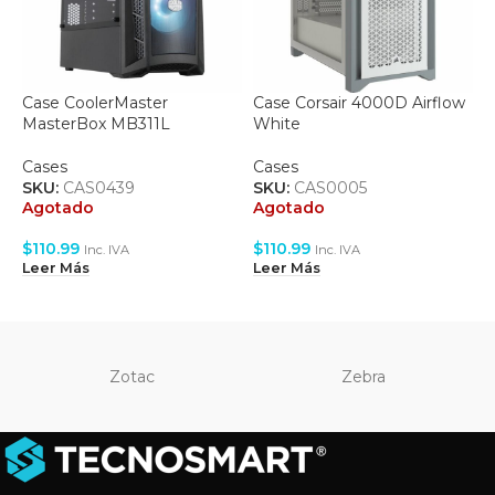
Case CoolerMaster
Case Corsair 4000D Airflow
C
MasterBox MB311L
White
C
Cases
Cases
S
A
SKU:
CAS0439
SKU:
CAS0005
Agotado
Agotado
$
$
110.99
$
110.99
L
Inc. IVA
Inc. IVA
Leer Más
Leer Más
Zotac
Zebra