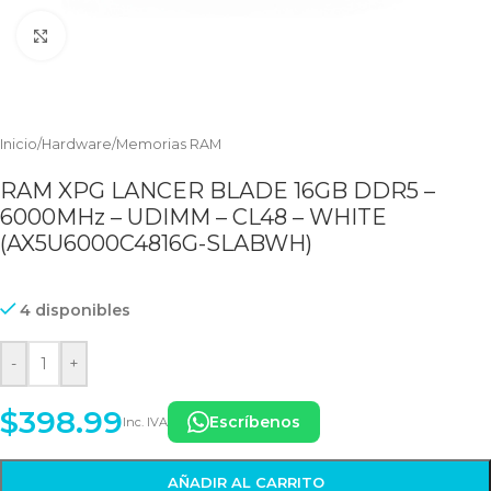
Clic para ampliar
Inicio
/
Hardware
/
Memorias RAM
RAM XPG LANCER BLADE 16GB DDR5 –
6000MHz – UDIMM – CL48 – WHITE
(AX5U6000C4816G-SLABWH)
4 disponibles
-
+
$
398.99
Escríbenos
Inc. IVA
AÑADIR AL CARRITO