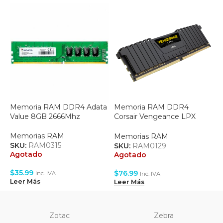
Memoria RAM DDR4 Adata
Memoria RAM DDR4
M
Value 8GB 2666Mhz
Corsair Vengeance LPX
H
8GB 2666Mhz –
–
(CMK8GX4M1A2666C16)
Memorias RAM
Memorias RAM
M
SKU:
RAM0315
SKU:
RAM0129
S
Agotado
Agotado
A
$
35.99
$
76.99
$
Inc. IVA
Inc. IVA
Leer Más
Leer Más
L
Zotac
Zebra