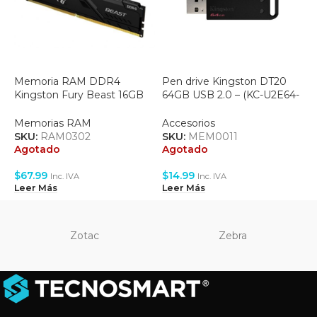
Memoria RAM DDR4
Pen drive Kingston DT20
P
Kingston Fury Beast 16GB
64GB USB 2.0 – (KC-U2E64-
C
3600MHZ –
6XB)
B
(KF436C18BB/16)
R
Memorias RAM
Accesorios
A
SKU:
RAM0302
SKU:
MEM0011
S
Agotado
Agotado
A
$
67.99
$
14.99
$
Inc. IVA
Inc. IVA
Leer Más
Leer Más
L
Zotac
Zebra