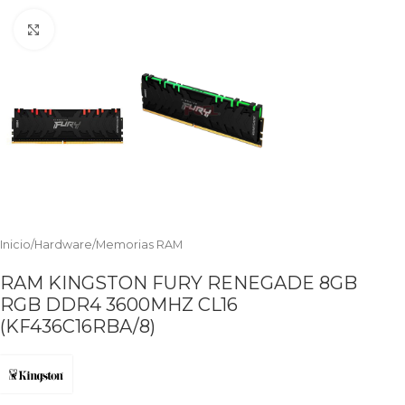
Clic para ampliar
Inicio
/
Hardware
/
Memorias RAM
RAM KINGSTON FURY RENEGADE 8GB
RGB DDR4 3600MHZ CL16
(KF436C16RBA/8)