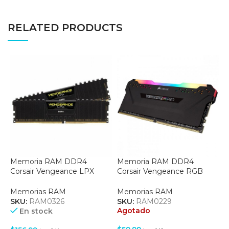
RELATED PRODUCTS
Memoria RAM DDR4
Memoria RAM DDR4
M
Corsair Vengeance LPX
Corsair Vengeance RGB
K
8GB 3200Mhz –
PRO 8GB 3200Mhz –
2
(CMK8GX4M1Z3200C16)
(CMW8GX4M1Z3200C16)
Memorias RAM
Memorias RAM
M
SKU:
RAM0326
SKU:
RAM0229
S
Agotado
A
En stock