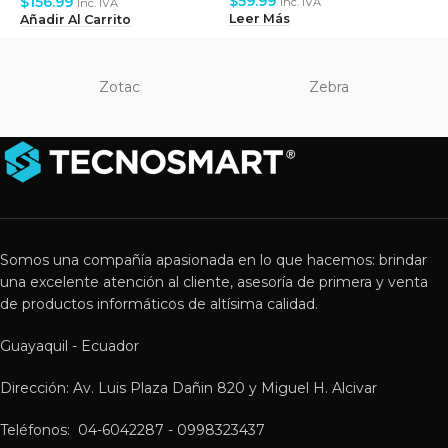
$
59.99
$
$
156.99
Inc. IVA
Inc. IVA
Leer Más
L
Añadir Al Carrito
Zotac
Zebra
Somos una compañía apasionada en lo que hacemos: brindar
una excelente atención al cliente, asesoría de primera y venta
de productos informáticos de altísima calidad.
Guayaquil - Ecuador
Dirección: Av. Luis Plaza Dañin 820 y Miguel H. Alcivar
Teléfonos: 04-6042287 - 0998323437