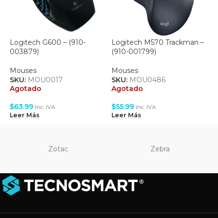
Logitech G600 – (910-
Logitech M570 Trackman –
L
003879)
(910-001799)
(
Mouses
Mouses
M
SKU:
MOU0017
SKU:
MOU0486
S
Agotado
Agotado
A
$
63.99
$
55.99
$
Inc. IVA
Inc. IVA
Leer Más
Leer Más
L
Zotac
Zebra