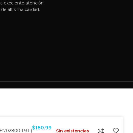
a excelente atención
de altísima calidad.
$
160.99
-04702800-R311)
Sin existencias