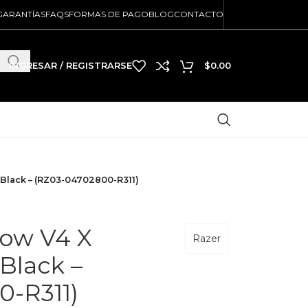
GARANTÍAS
FAQS
FORMAS DE PAGO
BLOG
CONTACTO
INGRESAR / REGISTRARSE
$
0.00
 Black – (RZ03-04702800-R311)
dow V4 X
Razer
 Black –
0-R311)