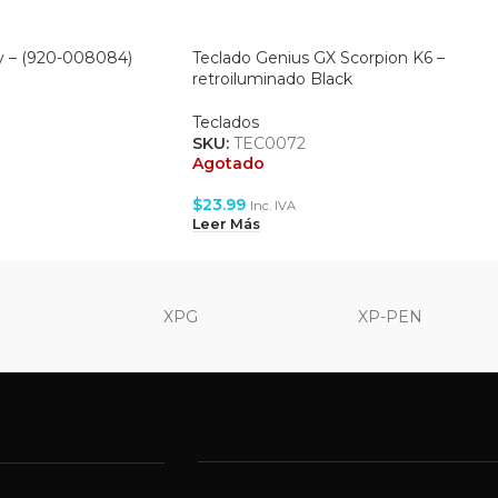
y – (920-008084)
Teclado Genius GX Scorpion K6 –
retroiluminado Black
Teclados
SKU:
TEC0072
Agotado
$
23.99
Inc. IVA
Leer Más
XPG
XP-PEN