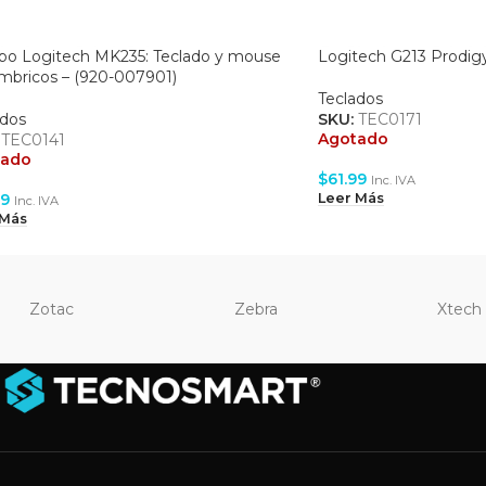
o Logitech MK235: Teclado y mouse
Logitech G213 Prodig
ambricos – (920-007901)
Teclados
ados
SKU:
TEC0171
Agotado
:
TEC0141
tado
$
61.99
Inc. IVA
99
Leer Más
Inc. IVA
 Más
Zotac
Zebra
Xtech