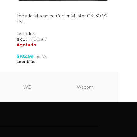
Teclado Mecanico Cooler Master CK530 V2
Teclado
TKL
(SUMMO
Teclados
Teclados
SKU:
TEC0367
SKU:
TEC
Agotado
Agotado
$
102.99
$
57.99
Inc. IVA
Inc
Leer Más
Leer Más
WD
Wacom
Vi