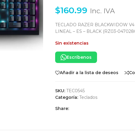
$
160.99
Inc. IVA
TECLADO RAZER BLACKWIDOW V4 
LINEAL – ES – BLACK (RZ03-047028
Sin existencias
Escríbenos
Añadir a la lista de deseos
Co
SKU:
TEC0545
Categoría:
Teclados
Share: