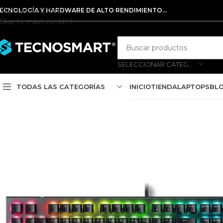
Skip to navigation
ECNOLOGÍA Y HARDWARE DE ALTO RENDIMIENTO...
Skip to main content
SELECCIONAR CATEGORÍA
TODAS LAS CATEGORÍAS
INICIO
TIENDA
LAPTOPS
BL