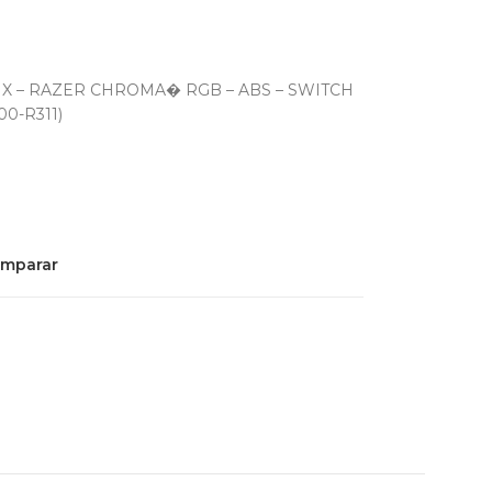
X – RAZER CHROMA� RGB – ABS – SWITCH
00-R311)
mparar