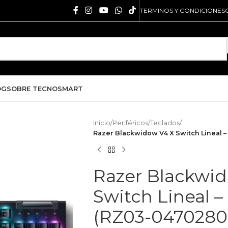
TERMINOS Y CONDICIONES
OG
SOBRE TECNOSMART
Inicio
/
Periféricos
/
Teclados
/
Razer Blackwidow V4 X Switch Lineal –
Razer Blackwi
Switch Lineal –
(RZ03-0470280