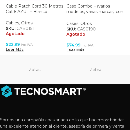
Cable Patch Cord 30 Metros
Case Combo – (varios
F
Cat 6 AZUL – Blanco
modelos, varias marcas) con
S
fuente de poder, teclado y
(
mouse
Cables
,
Otros
Cases
,
Otros
F
SKU:
CAB0151
SKU:
CAS0190
S
Agotado
Agotado
A
$
22.99
$
74.99
$
Inc. IVA
Inc. IVA
Leer Más
Leer Más
L
Zotac
Zebra
Somos una compañía apasionada en lo que hacemos: brindar
una excelente atención al cliente, asesoría de primera y venta